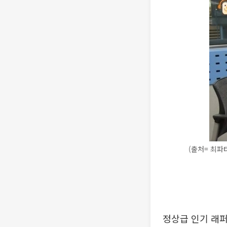
(출처= 최파
정상급 인기 래퍼