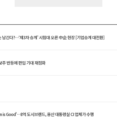
 남긴다?…‘제3자 승계’ 시험대 오른 中企 현장 [기업승계 대전환]
후보주 반등에 편입 기대 재점화
an is Good'…8억 도시브랜드, 용산 대통령실 CI 업체가 수행