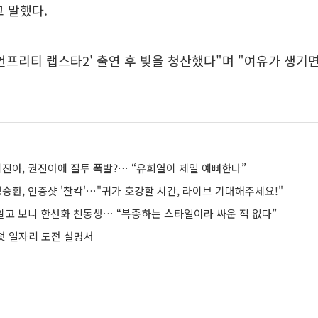
 말했다.
 '언프리티 랩스타2' 출연 후 빚을 청산했다"며 "여유가 생기
이진아, 권진아에 질투 폭발?… “유희열이 제일 예뻐한다”
정승환, 인증샷 '찰칵'…"귀가 호강할 시간, 라이브 기대해주세요!"
 알고 보니 한선화 친동생… “복종하는 스타일이라 싸운 적 없다”
 첫 일자리 도전 설명서