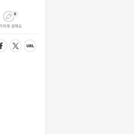
0
가취재 원해요