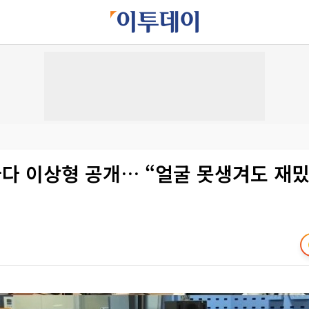
나다 이상형 공개… “얼굴 못생겨도 재밌