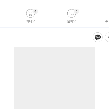
0
0
화나요
슬퍼요
추