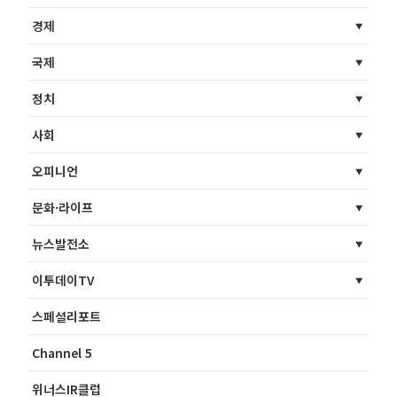
경제
국제
정치
사회
오피니언
문화·라이프
뉴스발전소
이투데이TV
스페셜리포트
Channel 5
위너스IR클럽