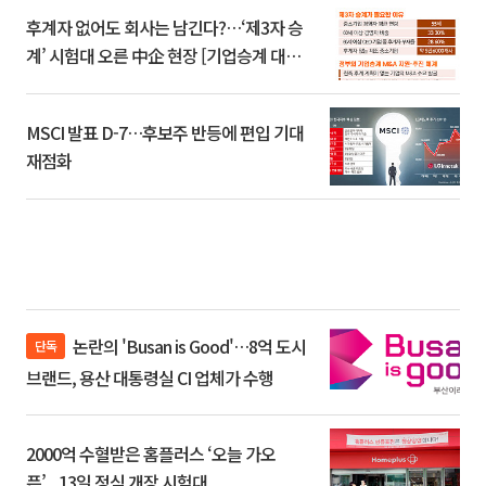
후계자 없어도 회사는 남긴다?…‘제3자 승
계’ 시험대 오른 中企 현장 [기업승계 대전
환]
MSCI 발표 D-7…후보주 반등에 편입 기대
재점화
논란의 'Busan is Good'…8억 도시
단독
브랜드, 용산 대통령실 CI 업체가 수행
2000억 수혈받은 홈플러스 ‘오늘 가오
픈’...13일 정식 개장 시험대