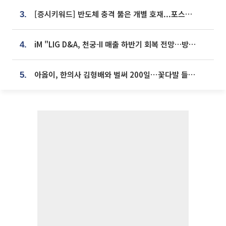
[증시키워드] 반도체 충격 뚫은 개별 호재...포스코퓨처엠·에코프로·한화솔루션 '눈길'
3.
iM "LIG D&A, 천궁-II 매출 하반기 회복 전망…방산 톱픽 유지"
4.
아옳이, 한의사 김형배와 벌써 200일⋯꽃다발 들고 "프러포즈 아냐"
5.