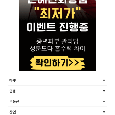
마켓
금융
부동산
산업