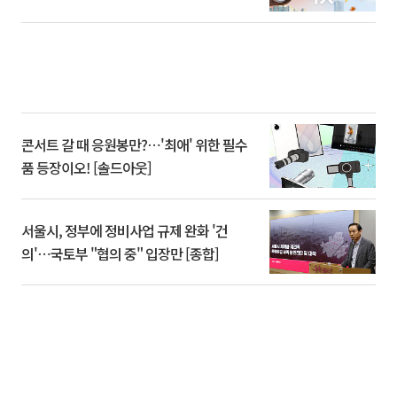
콘서트 갈 때 응원봉만?⋯'최애' 위한 필수
품 등장이오! [솔드아웃]
서울시, 정부에 정비사업 규제 완화 '건
의'⋯국토부 "협의 중" 입장만 [종합]