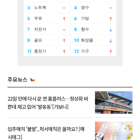
주요뉴스
22일 만에 다시 문 연 홈플러스…정상화 바
쁜데 재고 없어 ‘발동동’[가보니]
입추매직 '불발', 처서매직은 올까요? [해
시태그]