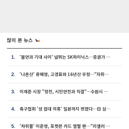
많이 본 뉴스
'불안과 기대 사이' 널뛰는 SK하이닉스…증권가 "HBM4·LTA 기반 펀터멘털 견고"
1.
'나혼산' 류혜영, 고경표와 16년산 우정…"자취방서 부모님과 마주쳐"
2.
이재준 시장 "정전, 시민안전과 직결"…수원시 비상대응체계 가동
3.
축구협회 '성 접대 의혹' 일본까지 번졌다…日 심판 실명 공개
4.
'차쥐뿔' 이준영, 포켓몬 카드 열혈 팬⋯"리셀러 처단할 것"
5.