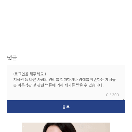
댓글
0 / 300