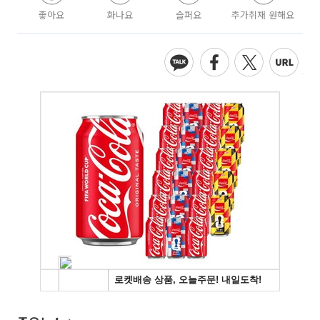
좋아요
화나요
슬퍼요
추가취재 원해요