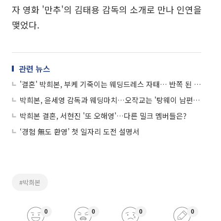
자 영화 '만추'의 김태용 감독의 소개로 만나 인연을
맺었다.
관련 뉴스
'결혼' 박희본, 부케 기죽이는 웨딩드레스 자태… 반쪽 된 얼굴 '눈길'
박희본, 윤세영 감독과 웨딩마치…오작교는 '탕웨이 남편' 김태용 감독ㆍ
박희본 결혼, 서현진 '또 오해영'…다른 밀크 멤버들은?
‘경험 無도 환영’ 첫 일자리 도전 설명서
#박희본
0
0
0
0