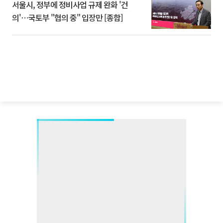
서울시, 정부에 정비사업 규제 완화 '건
의'⋯국토부 "협의 중" 입장만 [종합]