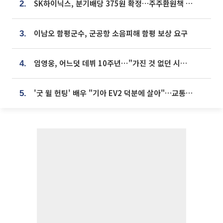
SK하이닉스, 분기배당 375원 확정…주주환원책 9월로 앞당겨 발표
2.
이남오 함평군수, 군공항 소음피해 함평 보상 요구
3.
임영웅, 어느덧 데뷔 10주년⋯"가진 것 없던 시절, 내 앞엔 20명의 팬뿐"
4.
'굿 윌 헌팅' 배우 "기아 EV2 덕분에 살아"…교통사고 후 안전성 극찬
5.