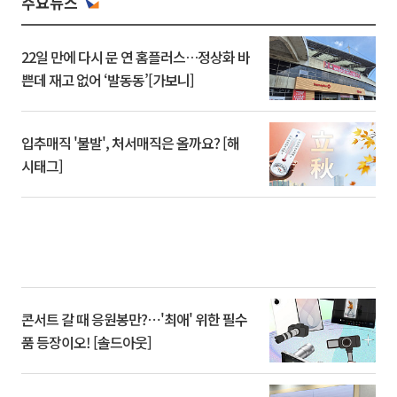
주요뉴스
22일 만에 다시 문 연 홈플러스…정상화 바
쁜데 재고 없어 ‘발동동’[가보니]
입추매직 '불발', 처서매직은 올까요? [해
시태그]
콘서트 갈 때 응원봉만?⋯'최애' 위한 필수
품 등장이오! [솔드아웃]