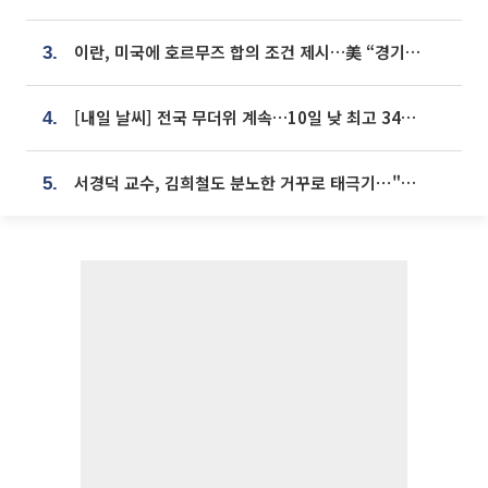
이란, 미국에 호르무즈 합의 조건 제시…美 “경기 아직 안 끝나” [종합]
3.
[내일 날씨] 전국 무더위 계속…10일 낮 최고 34도 육박
4.
서경덕 교수, 김희철도 분노한 거꾸로 태극기⋯"엉터리는 아냐, 아쉬울 뿐"
5.