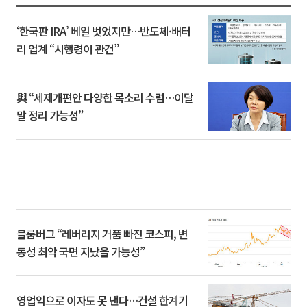
‘한국판 IRA’ 베일 벗었지만…반도체·배터
리 업계 “시행령이 관건”
與 “세제개편안 다양한 목소리 수렴…이달
말 정리 가능성”
블룸버그 “레버리지 거품 빠진 코스피, 변
동성 최악 국면 지났을 가능성”
영업익으로 이자도 못 낸다…건설 한계기