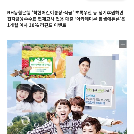
NH농협은행 ‘착한어린이통장·적금’ 초록우산 등 정기후원하면
전자금융수수료 면제교사 전용 대출 ‘아카데미론·참샘에듀론’은
1개월 이자 10% 리펀드 이벤트