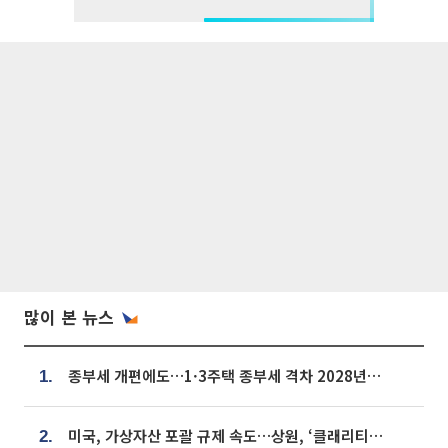
많이 본 뉴스
종부세 개편에도…1·3주택 종부세 격차 2028년부터 확대
1.
미국, 가상자산 포괄 규제 속도…상원, ‘클래리티법’ 9월 절차투표 추진
2.