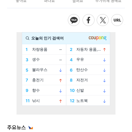
좋아요
화나요
슬퍼요
추가취재 원해요
주요뉴스