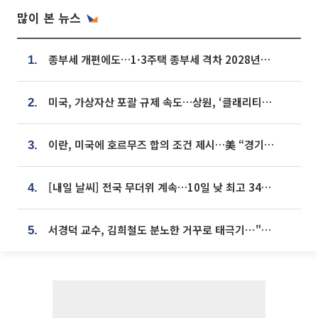
많이 본 뉴스
종부세 개편에도…1·3주택 종부세 격차 2028년부터 확대
1.
미국, 가상자산 포괄 규제 속도…상원, ‘클래리티법’ 9월 절차투표 추진
2.
이란, 미국에 호르무즈 합의 조건 제시…美 “경기 아직 안 끝나” [종합]
3.
[내일 날씨] 전국 무더위 계속…10일 낮 최고 34도 육박
4.
서경덕 교수, 김희철도 분노한 거꾸로 태극기⋯"엉터리는 아냐, 아쉬울 뿐"
5.