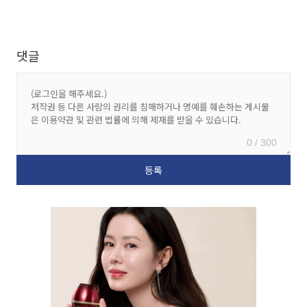
댓글
0 / 300