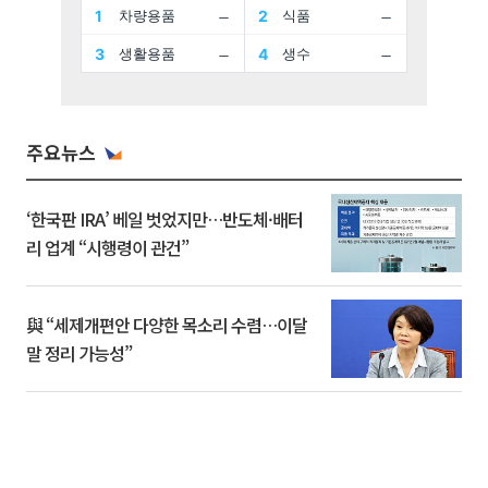
주요뉴스
‘한국판 IRA’ 베일 벗었지만…반도체·배터
리 업계 “시행령이 관건”
與 “세제개편안 다양한 목소리 수렴…이달
말 정리 가능성”