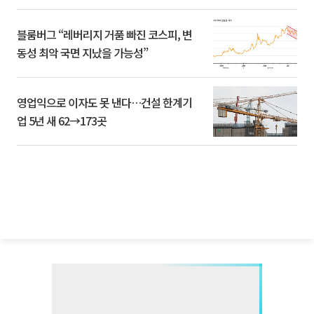
블룸버그 “레버리지 거품 빠진 코스피, 변
동성 최악 국면 지났을 가능성”
영업익으로 이자도 못 낸다…건설 한계기
업 5년 새 62→173곳