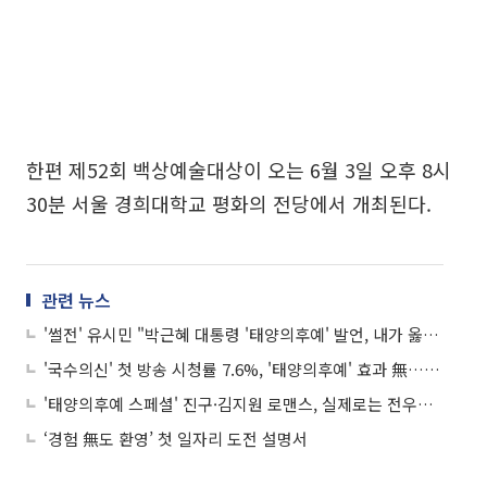
한편 제52회 백상예술대상이 오는 6월 3일 오후 8시
30분 서울 경희대학교 평화의 전당에서 개최된다.
관련 뉴스
'썰전' 유시민 "박근혜 대통령 '태양의후예' 발언, 내가 옳다는 의중"
'국수의신' 첫 방송 시청률 7.6%, '태양의후예' 효과 無…동시간대 2위
'태양의후예 스페셜' 진구·김지원 로맨스, 실제로는 전우애? "이게 무슨"
‘경험 無도 환영’ 첫 일자리 도전 설명서