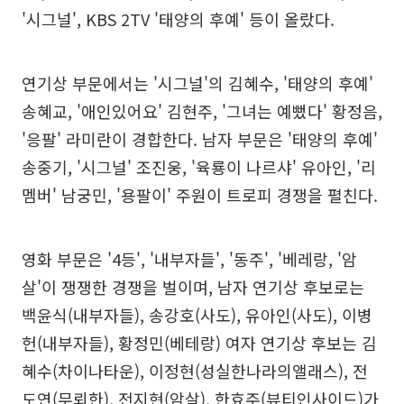
'시그널', KBS 2TV '태양의 후예' 등이 올랐다.
연기상 부문에서는 '시그널'의 김혜수, '태양의 후예'
송혜교, '애인있어요' 김현주, '그녀는 예뻤다' 황정음,
'응팔' 라미란이 경합한다. 남자 부문은 '태양의 후예'
송중기, '시그널' 조진웅, '육룡이 나르샤' 유아인, '리
멤버' 남궁민, '용팔이' 주원이 트로피 경쟁을 펼친다.
영화 부문은 '4등', '내부자들', '동주', '베레랑, '암
살'이 쟁쟁한 경쟁을 벌이며, 남자 연기상 후보로는
백윤식(내부자들), 송강호(사도), 유아인(사도), 이병
헌(내부자들), 황정민(베테랑) 여자 연기상 후보는 김
혜수(차이나타운), 이정현(성실한나라의앨래스), 전
도연(무뢰한), 전지현(암살), 한효주(뷰티인사이드)가