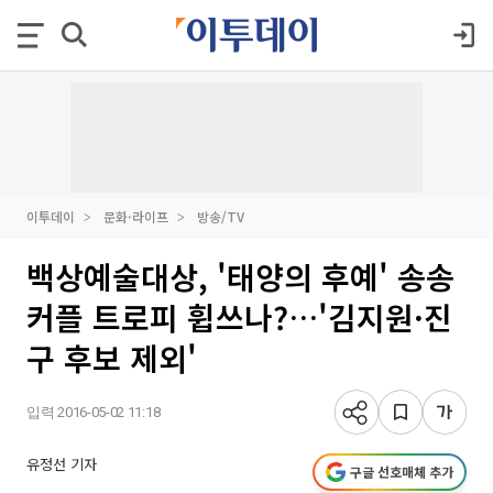
이투데이
문화·라이프
방송/TV
백상예술대상, '태양의 후예' 송송
커플 트로피 휩쓰나?…'김지원·진
구 후보 제외'
입력 2016-05-02 11:18
유정선 기자
구글 선호매체 추가