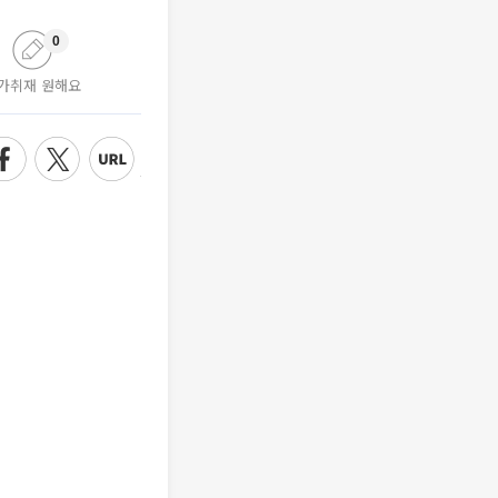
0
가취재 원해요