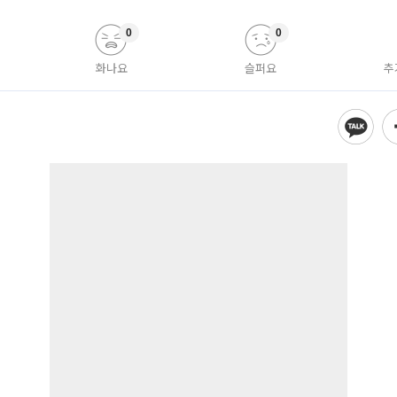
0
0
화나요
슬퍼요
추