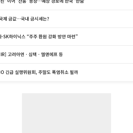
돌핀' 이어 '찬홈' 등장…예상 경로에 한국 '한숨'
국제 금값…국내 금시세는?
·SK하이닉스 “주주 환원 강화 방안 마련”
 IR] 고려아연ㆍ심텍ㆍ엘앤에프 등
BO 긴급 실행위원회, 주말도 폭염취소 될까