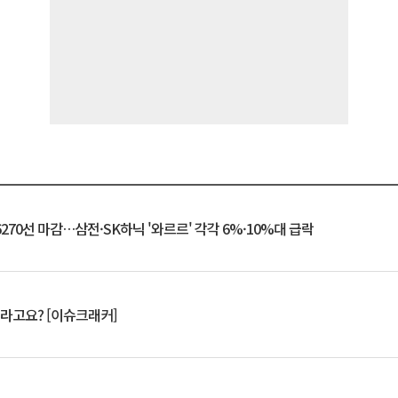
6270선 마감…삼전·SK하닉 '와르르' 각각 6%·10%대 급락
 깨라고요? [이슈크래커]