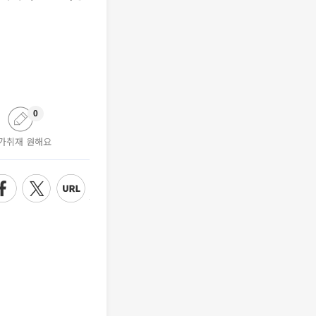
0
가취재 원해요