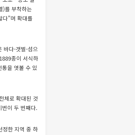
벨)를 부착하는
많다”며 확대를
은 바다-갯벌-섬으
1889종이 서식하
전통을 엿볼 수 있
 전체로 확대된 것
이번이 두 번째다.
정한 지역 중 하