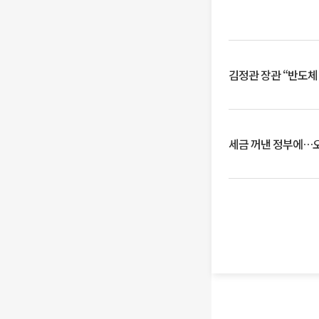
김정관 장관 “반도체
세금 꺼낸 정부에…오