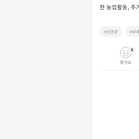
한 농업활동, 주
#신안군
#유
0
좋아요