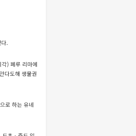
다.
각) 페루 리마에
신안다도해 생물권
적으로 하는 유네
금ㆍ도초ㆍ증도 일