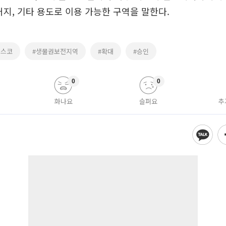
거지, 기타 용도로 이용 가능한 구역을 말한다.
네스코
#생물권보전지역
#확대
#승인
0
0
화나요
슬퍼요
추