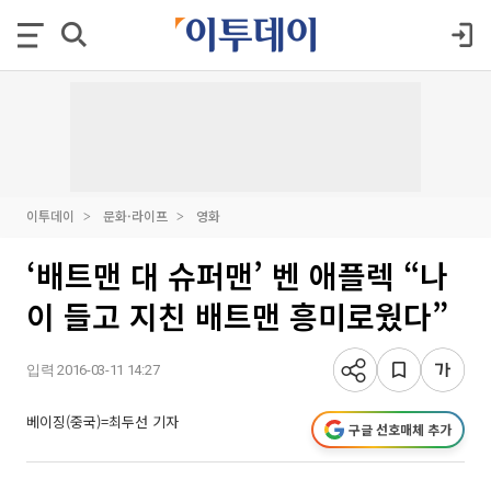
이투데이
문화·라이프
영화
‘배트맨 대 슈퍼맨’ 벤 애플렉 “나
이 들고 지친 배트맨 흥미로웠다”
입력 2016-03-11 14:27
베이징(중국)=최두선 기자
구글 선호매체 추가