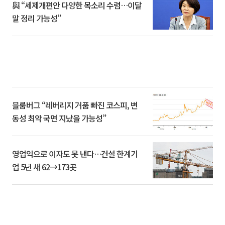
與 “세제개편안 다양한 목소리 수렴…이달
말 정리 가능성”
블룸버그 “레버리지 거품 빠진 코스피, 변
동성 최악 국면 지났을 가능성”
영업익으로 이자도 못 낸다…건설 한계기
업 5년 새 62→173곳