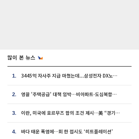
많이 본 뉴스
3445억 자사주 지급 마쳤는데...삼성전자 DX노조, 뒤늦은 '떼쓰기 집회'
1.
영끌 '주택공급' 대책 임박⋯비아파트·도심복합까지 총동원
2.
이란, 미국에 호르무즈 합의 조건 제시…美 “경기 아직 안 끝나” [종합]
3.
바다 태운 폭염에…회 한 접시도 ‘히트플레이션’
4.