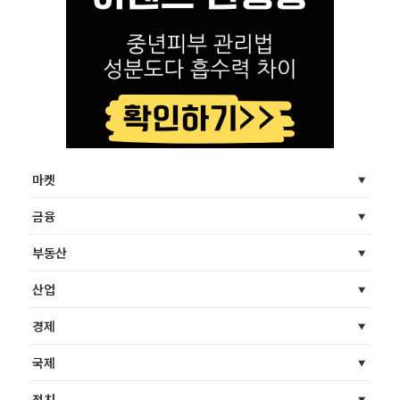
마켓
금융
부동산
산업
경제
국제
정치