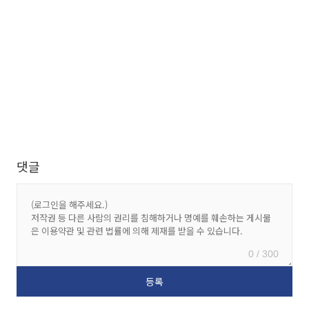
댓글
0 / 300