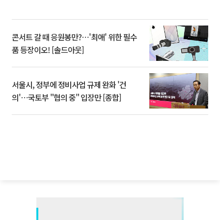
콘서트 갈 때 응원봉만?⋯'최애' 위한 필수
품 등장이오! [솔드아웃]
서울시, 정부에 정비사업 규제 완화 '건
의'⋯국토부 "협의 중" 입장만 [종합]