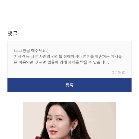
댓글
0 / 300