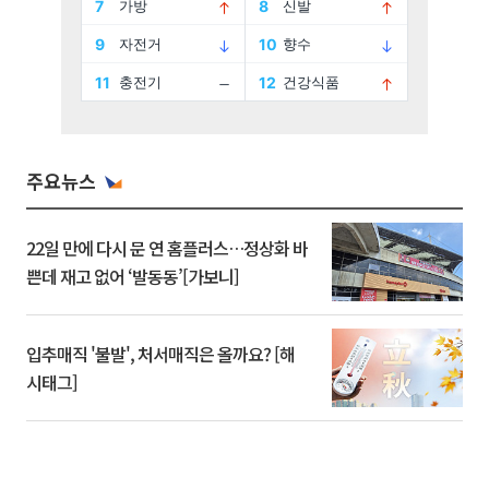
주요뉴스
22일 만에 다시 문 연 홈플러스…정상화 바
쁜데 재고 없어 ‘발동동’[가보니]
입추매직 '불발', 처서매직은 올까요? [해
시태그]