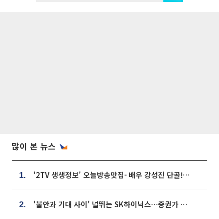
많이 본 뉴스
'2TV 생생정보' 오늘방송맛집- 배우 강성진 단골! 쌀국수ㆍ푸팟퐁 커리 맛집 '블○○○'
1.
'불안과 기대 사이' 널뛰는 SK하이닉스…증권가 "HBM4·LTA 기반 펀터멘털 견고"
2.