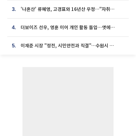
'나혼산' 류혜영, 고경표와 16년산 우정…"자취방서 부모님과 마주쳐"
3.
더보이즈 선우, 영훈 이어 개인 활동 돌입⋯앳에어리어와 전속계약
4.
이재준 시장 "정전, 시민안전과 직결"…수원시 비상대응체계 가동
5.