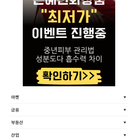
마켓
금융
부동산
산업