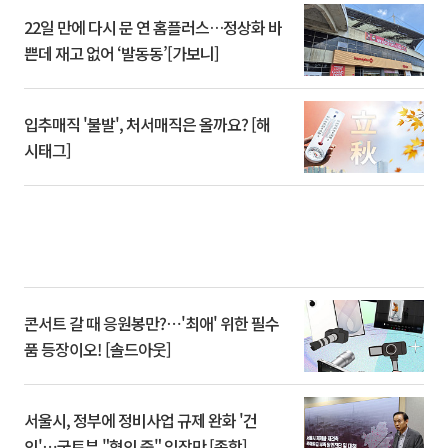
22일 만에 다시 문 연 홈플러스…정상화 바
쁜데 재고 없어 ‘발동동’[가보니]
입추매직 '불발', 처서매직은 올까요? [해
시태그]
콘서트 갈 때 응원봉만?⋯'최애' 위한 필수
품 등장이오! [솔드아웃]
서울시, 정부에 정비사업 규제 완화 '건
의'⋯국토부 "협의 중" 입장만 [종합]