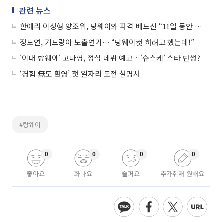
관련 뉴스
한예리 이상형 양조위, 탕웨이와 파격 베드신 “11일 동안 촬영”
장도연, 겨드랑이 노출연기… “탕웨이컷 하려고 했는데!”
'이대 탕웨이' 고나영, 정식 데뷔 예고…'슈스케' 스타 탄생?
‘경험 無도 환영’ 첫 일자리 도전 설명서
#탕웨이
0
0
0
0
좋아요
화나요
슬퍼요
추가취재 원해요