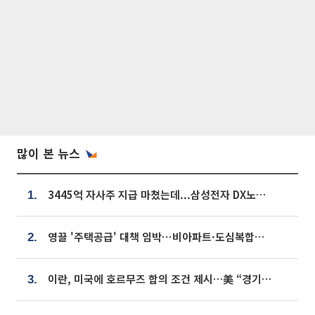
많이 본 뉴스
3445억 자사주 지급 마쳤는데...삼성전자 DX노조, 뒤늦은 '떼쓰기 집회'
1.
영끌 '주택공급' 대책 임박⋯비아파트·도심복합까지 총동원
2.
이란, 미국에 호르무즈 합의 조건 제시…美 “경기 아직 안 끝나” [종합]
3.