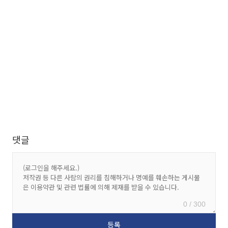
댓글
0 / 300