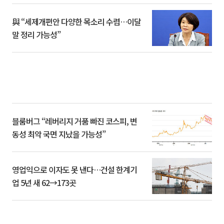
與 “세제개편안 다양한 목소리 수렴…이달
말 정리 가능성”
블룸버그 “레버리지 거품 빠진 코스피, 변
동성 최악 국면 지났을 가능성”
영업익으로 이자도 못 낸다…건설 한계기
업 5년 새 62→173곳