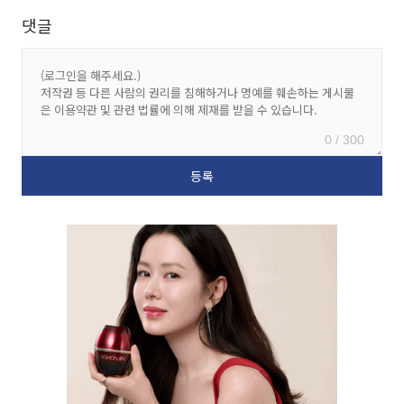
댓글
0 / 300