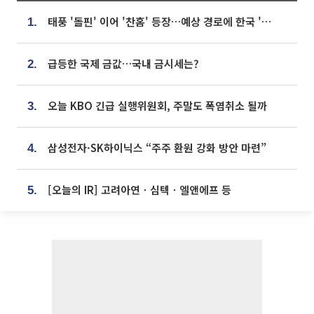
태풍 '돌핀' 이어 '찬홈' 등장…예상 경로에 한국 '한숨'
1.
급등한 국제 금값…국내 금시세는?
2.
오늘 KBO 긴급 실행위원회, 주말도 폭염취소 될까
3.
삼성전자·SK하이닉스 “주주 환원 강화 방안 마련”
4.
[오늘의 IR] 고려아연ㆍ심텍ㆍ엘앤에프 등
5.