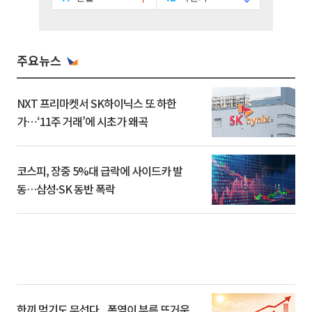
주요뉴스
NXT 프리마켓서 SK하이닉스 또 하한
가⋯‘11주 거래’에 시초가 왜곡
코스피, 장중 5%대 급락에 사이드카 발
동…삼성·SK 동반 폭락
한끼 먹기도 무섭다...폭염이 부른 뜨거운