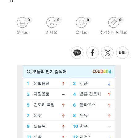
0
0
0
0
좋아요
화나요
슬퍼요
추가취재 원해요