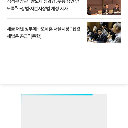
김정관 장관 “반도체 성과급, 주총 승인 받
도록”…상법·자본시장법 개정 시사
세금 꺼낸 정부에…오세훈 서울시장 “집값
해법은 공급” [종합]