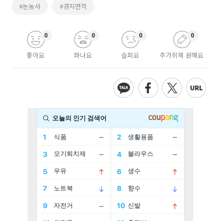
#논농사
#경지면적
0
0
0
0
좋아요
화나요
슬퍼요
추가취재 원해요