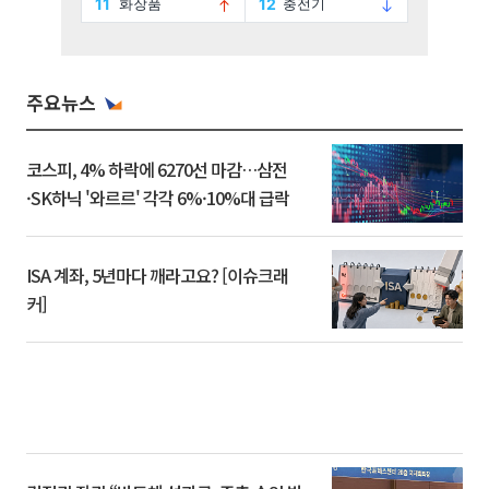
주요뉴스
코스피, 4% 하락에 6270선 마감…삼전
·SK하닉 '와르르' 각각 6%·10%대 급락
ISA 계좌, 5년마다 깨라고요? [이슈크래
커]