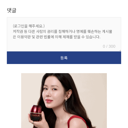
댓글
0 / 300