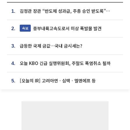
김정관 장관 “반도체 성과급, 주총 승인 받도록”…상법·자본시장법 개정 시사
1.
중부내륙고속도로서 미상 폭발물 발견
속보
2.
급등한 국제 금값…국내 금시세는?
3.
오늘 KBO 긴급 실행위원회, 주말도 폭염취소 될까
4.
[오늘의 IR] 고려아연ㆍ심텍ㆍ엘앤에프 등
5.