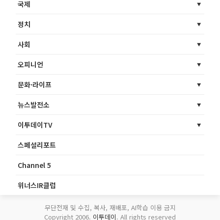
국제
정치
사회
오피니언
문화·라이프
뉴스발전소
이투데이TV
스페셜리포트
Channel 5
위너스IR클럽
무단전재 및 수집, 복사, 재배포, AI학습 이용 금지
Copyright 2006.
이투데이
. All rights reserved