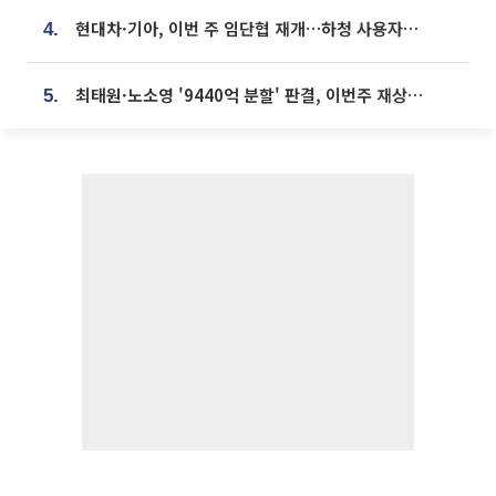
현대차·기아, 이번 주 임단협 재개…하청 사용자성 재심도 ‘변수’
4.
최태원·노소영 '9440억 분할' 판결, 이번주 재상고 여부 주목
5.