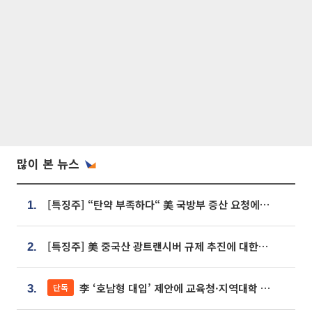
많이 본 뉴스
[특징주] “탄약 부족하다“ 美 국방부 증산 요청에⋯국내 방산주 급등세
1.
[특징주] 美 중국산 광트랜시버 규제 추진에 대한광통신 등 광통신株 강세
2.
李 ‘호남형 대입’ 제안에 교육청·지역대학 서·논술형 입시 연계 '착수'
단독
3.