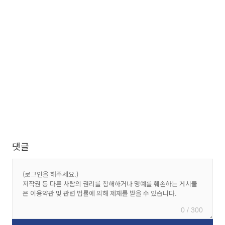
댓글
0 / 300