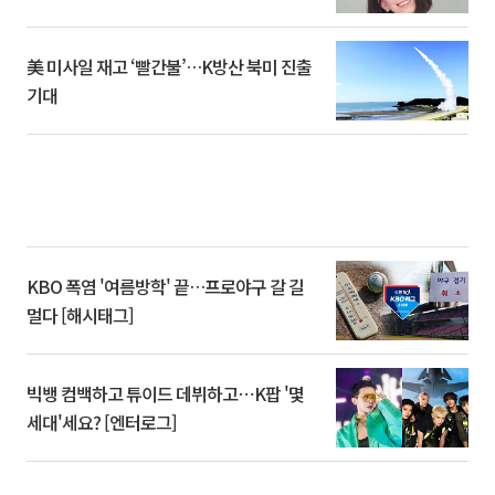
美 미사일 재고 ‘빨간불’…K방산 북미 진출
기대
KBO 폭염 '여름방학' 끝…프로야구 갈 길
멀다 [해시태그]
빅뱅 컴백하고 튜이드 데뷔하고⋯K팝 '몇
세대'세요? [엔터로그]