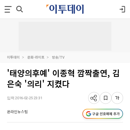
이투데이
문화·라이프
방송/TV
'태양의후예' 이종혁 깜짝출연, 김
은숙 '의리' 지켰다
입력 2016-02-25 23:31
온라인뉴스팀
구글 선호매체 추가