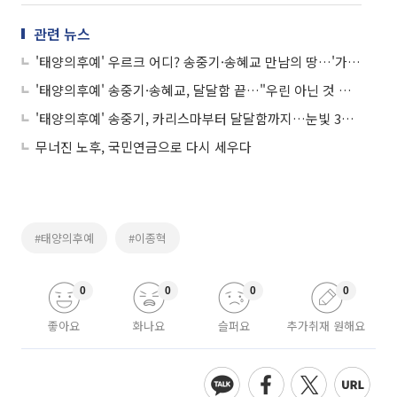
관련 뉴스
'태양의후예' 우르크 어디? 송중기·송혜교 만남의 땅…'가상 공간'
'태양의후예' 송중기·송혜교, 달달함 끝…"우린 아닌 것 같다"
'태양의후예' 송중기, 카리스마부터 달달함까지…눈빛 3종 세트
무너진 노후, 국민연금으로 다시 세우다
#태양의후예
#이종혁
0
0
0
0
좋아요
화나요
슬퍼요
추가취재 원해요