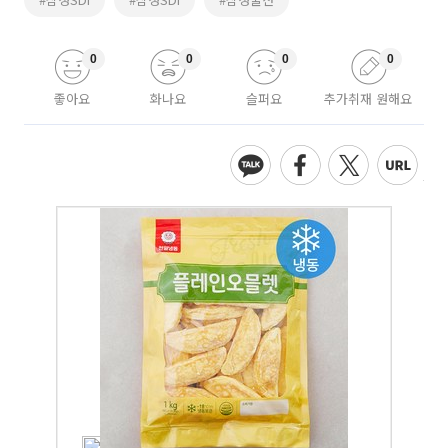
0
0
0
0
좋아요
화나요
슬퍼요
추가취재 원해요