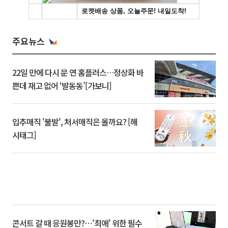
주요뉴스
22일 만에 다시 문 연 홈플러스…정상화 바
쁜데 재고 없어 ‘발동동’[가보니]
입추매직 '불발', 처서매직은 올까요? [해
시태그]
콘서트 갈 때 응원봉만?⋯'최애' 위한 필수