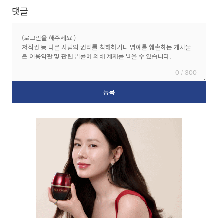
댓글
0 / 300