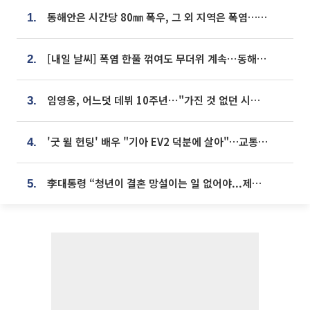
동해안은 시간당 80㎜ 폭우, 그 외 지역은 폭염…‘극과 극 날씨’
1.
[내일 날씨] 폭염 한풀 꺾여도 무더위 계속⋯동해안 이틀 연속 비
2.
임영웅, 어느덧 데뷔 10주년⋯"가진 것 없던 시절, 내 앞엔 20명의 팬뿐"
3.
'굿 윌 헌팅' 배우 "기아 EV2 덕분에 살아"…교통사고 후 안전성 극찬
4.
李대통령 “청년이 결혼 망설이는 일 없어야...제도상 불이익 조사”
5.