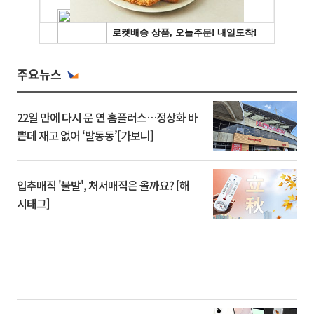
주요뉴스
22일 만에 다시 문 연 홈플러스…정상화 바
쁜데 재고 없어 ‘발동동’[가보니]
입추매직 '불발', 처서매직은 올까요? [해
시태그]