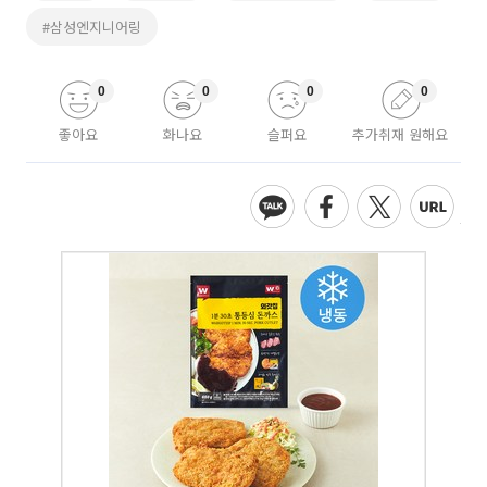
#삼성엔지니어링
0
0
0
0
좋아요
화나요
슬퍼요
추가취재 원해요