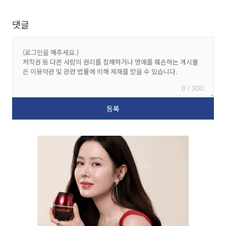
댓글
0 / 300