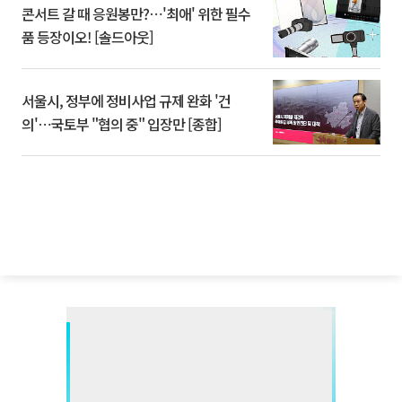
콘서트 갈 때 응원봉만?⋯'최애' 위한 필수
품 등장이오! [솔드아웃]
서울시, 정부에 정비사업 규제 완화 '건
의'⋯국토부 "협의 중" 입장만 [종합]