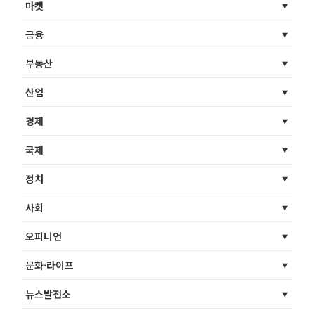
마켓
금융
부동산
산업
경제
국제
정치
사회
오피니언
문화·라이프
뉴스발전소