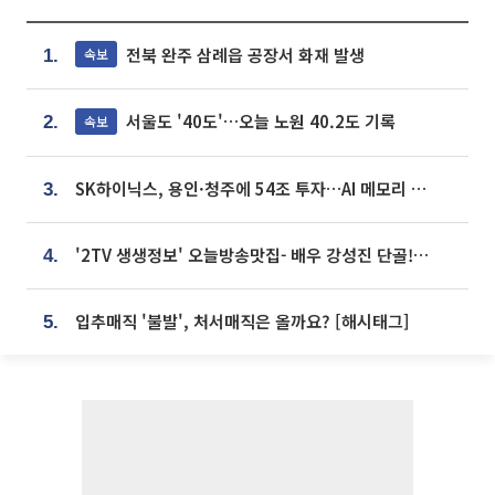
전북 완주 삼례읍 공장서 화재 발생
속보
1.
서울도 '40도'…오늘 노원 40.2도 기록
속보
2.
SK하이닉스, 용인·청주에 54조 투자…AI 메모리 생산기지 키운다
3.
'2TV 생생정보' 오늘방송맛집- 배우 강성진 단골! 쌀국수ㆍ푸팟퐁 커리 맛집 '블○○○'
4.
입추매직 '불발', 처서매직은 올까요? [해시태그]
5.