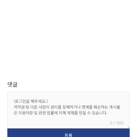
댓글
0 / 300