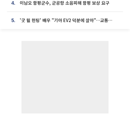
이남오 함평군수, 군공항 소음피해 함평 보상 요구
4.
'굿 윌 헌팅' 배우 "기아 EV2 덕분에 살아"…교통사고 후 안전성 극찬
5.