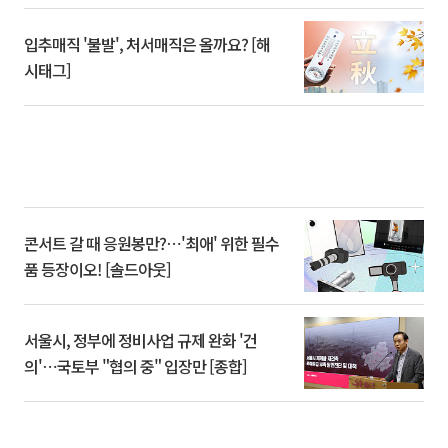
입추매직 '불발', 처서매직은 올까요? [해
시태그]
콘서트 갈 때 응원봉만?⋯'최애' 위한 필수
품 등장이오! [솔드아웃]
서울시, 정부에 정비사업 규제 완화 '건
의'⋯국토부 "협의 중" 입장만 [종합]