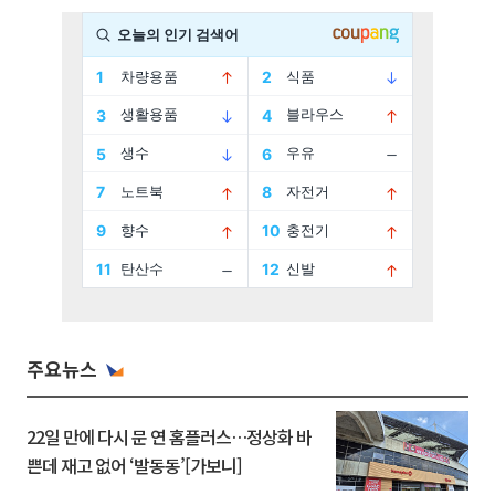
주요뉴스
22일 만에 다시 문 연 홈플러스…정상화 바
쁜데 재고 없어 ‘발동동’[가보니]