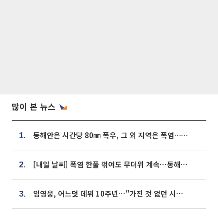
많이 본 뉴스
동해안은 시간당 80㎜ 폭우, 그 외 지역은 폭염…‘극과 극 날씨’
1.
[내일 날씨] 폭염 한풀 꺾여도 무더위 계속⋯동해안 이틀 연속 비
2.
임영웅, 어느덧 데뷔 10주년⋯"가진 것 없던 시절, 내 앞엔 20명의 팬뿐"
3.