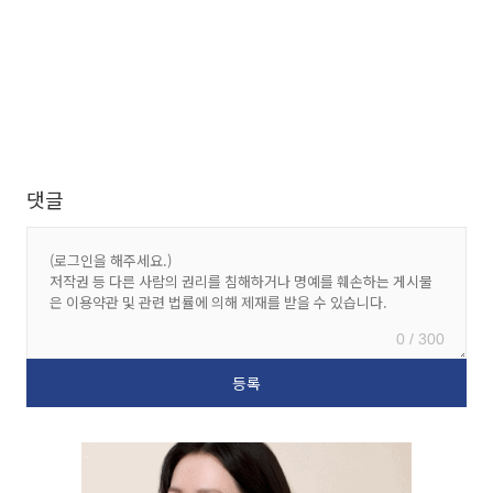
댓글
0 / 300