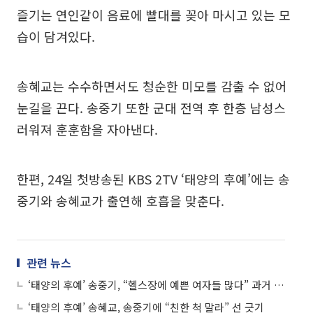
즐기는 연인같이 음료에 빨대를 꽂아 마시고 있는 모
습이 담겨있다.
송혜교는 수수하면서도 청순한 미모를 감출 수 없어
눈길을 끈다. 송중기 또한 군대 전역 후 한층 남성스
러워져 훈훈함을 자아낸다.
한편, 24일 첫방송된 KBS 2TV ‘태양의 후예’에는 송
중기와 송혜교가 출연해 호흡을 맞춘다.
관련 뉴스
‘태양의 후예’ 송중기, “헬스장에 예쁜 여자들 많다” 과거 발언 화제
‘태양의 후예’ 송혜교, 송중기에 “친한 척 말라” 선 긋기