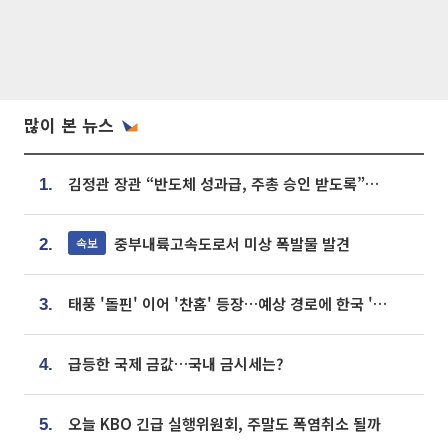
많이 본 뉴스
김정관 장관 “반도체 성과급, 주총 승인 받도록”…상법·자본시장법 개정 시사
1.
중부내륙고속도로서 미상 폭발물 발견
속보
2.
태풍 '돌핀' 이어 '찬홈' 등장…예상 경로에 한국 '한숨'
3.
급등한 국제 금값…국내 금시세는?
4.
오늘 KBO 긴급 실행위원회, 주말도 폭염취소 될까
5.