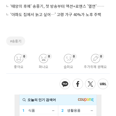
‘태양의 후예’ 송중기, 첫 방송부터 액션+로맨스 '열연'…女心 스틸러 등극
‘아파도 집에서 늙고 싶어…’ 고령 가구 40%가 노후 주택
#송중기
0
0
0
0
좋아요
화나요
슬퍼요
추가취재 원해요