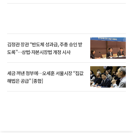
김정관 장관 “반도체 성과급, 주총 승인 받
도록”…상법·자본시장법 개정 시사
세금 꺼낸 정부에…오세훈 서울시장 “집값
해법은 공급” [종합]