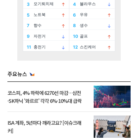
주요뉴스
코스피, 4% 하락에 6270선 마감…삼전
·SK하닉 '와르르' 각각 6%·10%대 급락
ISA 계좌, 5년마다 깨라고요? [이슈크래
커]