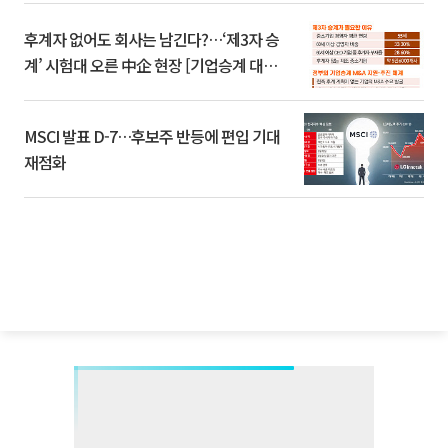
후계자 없어도 회사는 남긴다?…‘제3자 승
계’ 시험대 오른 中企 현장 [기업승계 대전
환]
MSCI 발표 D-7…후보주 반등에 편입 기대
재점화