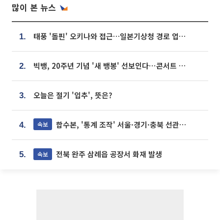
많이 본 뉴스
태풍 '돌핀' 오키나와 접근…일본기상청 경로 업데이트
1.
빅뱅, 20주년 기념 '새 뱅봉' 선보인다⋯콘서트 앞두고 팝업 개최
2.
오늘은 절기 '입추', 뜻은?
3.
합수본, '통계 조작' 서울·경기·충북 선관위 등 추가 압수수색
속보
4.
전북 완주 삼례읍 공장서 화재 발생
속보
5.