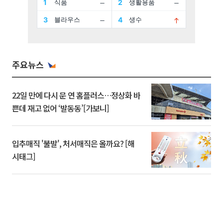
주요뉴스
22일 만에 다시 문 연 홈플러스…정상화 바
쁜데 재고 없어 ‘발동동’[가보니]
입추매직 '불발', 처서매직은 올까요? [해
시태그]