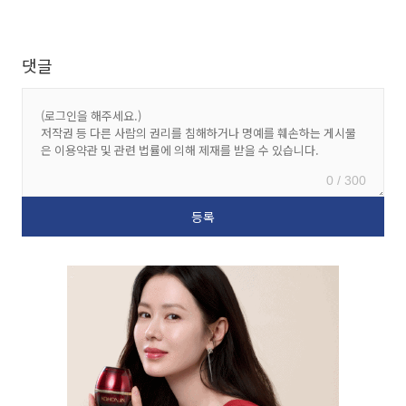
댓글
0 / 300