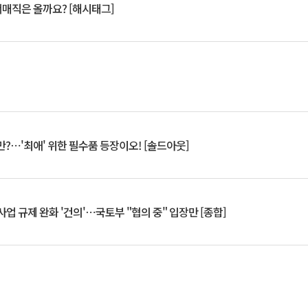
서매직은 올까요? [해시태그]
?⋯'최애' 위한 필수품 등장이오! [솔드아웃]
업 규제 완화 '건의'⋯국토부 "협의 중" 입장만 [종합]