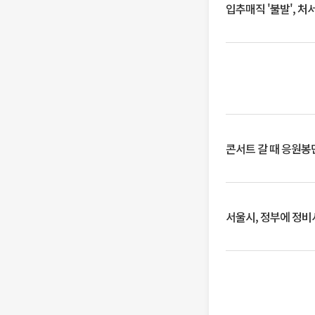
입추매직 '불발', 처
콘서트 갈 때 응원봉만
서울시, 정부에 정비사