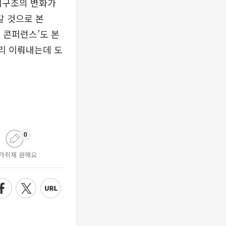
사회구조의 변화가
갈 것으로 본
드 콘퍼런스’도 본
빨리 이뤄내는데 도
0
가취재 원해요