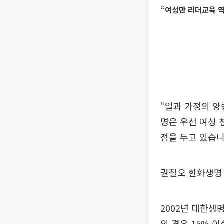
“여성만 리더교육 역
“일과 가정의 양
명은 우선 여성 
점을 두고 있습니
권철오 한화생명
2002년 대한생
의 경우 15% 