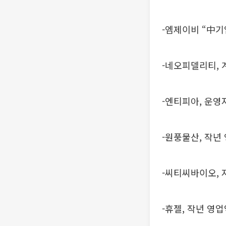
-엠제이비 “中
-네오피델리티, 
-엔티피아, 운영
-원풍물산, 작년
-씨티씨바이오, 
-휴젤, 작년 영