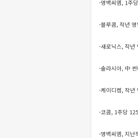
-영백씨엠, 1주
-블루콤, 작년 
-새로닉스, 작년
-솔라시아, 中 
-케이디켐, 작년
-코콤, 1주당 1
-영백씨엠, 지난