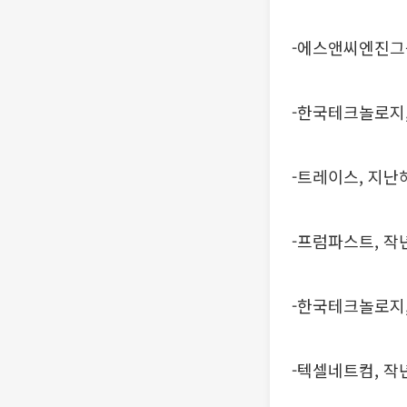
-에스앤씨엔진그
-한국테크놀로지,
-트레이스, 지난
-프럼파스트, 작
-한국테크놀로지,
-텍셀네트컴, 작