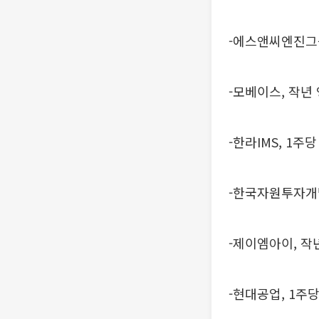
-에스앤씨엔진그룹
-모베이스, 작년
-한라IMS, 1주
-한국자원투자개
-제이엠아이, 작
-현대공업, 1주