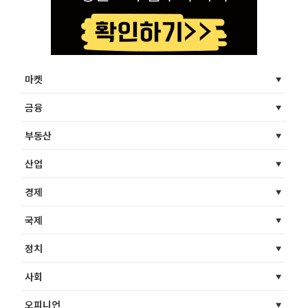
마켓
금융
부동산
산업
경제
국제
정치
사회
오피니언