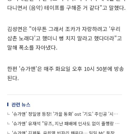
다니면서 (음악) 테이프를 구해준 거 같다"고 말했다.
김성면은 "아무튼 그래서 조카가 자랑하려고 '우리
삼촌 노래다'고 했더니 뻥 치지 말라고 했다더라"고
말해 폭소를 자아냈다.
한편 '슈가맨'은 매주 화요일 오후 10시 50분에 방송
된다.
관련 뉴스
'슈가맨' 정일영 등장! '가을 동화' ost '기도' 주인공 '시선 집중'
'슈가맨' 유재석 "뮤즈, 지난 패배에 인사도 없이 줄행랑 쳤더라"
'슈가맨' 김제동, 유희열 빈자리 채운다… 일일 MC 등장