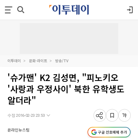
이투데이
문화·라이프
방송/TV
'슈가맨' K2 김성면, "피노키오
'사랑과 우정사이' 북한 유학생도
알더라"
수정 2016-02-23 23:53
온라인뉴스팀
구글 선호매체 추가