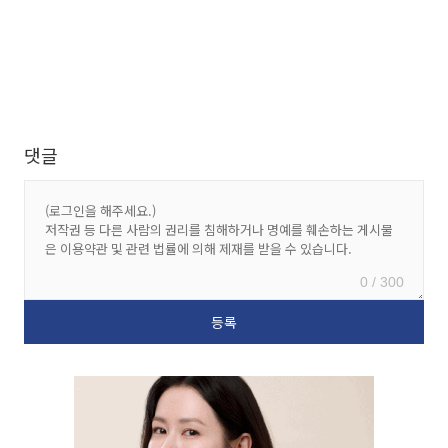
댓글
0 / 300