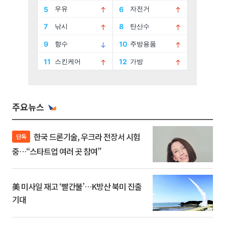
주요뉴스
한국 드론기술, 우크라 전장서 시험
단독
중…“스타트업 여러 곳 참여”
美 미사일 재고 ‘빨간불’…K방산 북미 진출
기대