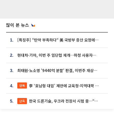
많이 본 뉴스
[특징주] “탄약 부족하다“ 美 국방부 증산 요청에⋯국내 방산주 급등세
1.
현대차·기아, 이번 주 임단협 재개…하청 사용자성 재심도 ‘변수’
2.
최태원·노소영 '9440억 분할' 판결, 이번주 재상고 여부 주목
3.
李 ‘호남형 대입’ 제안에 교육청·지역대학 서·논술형 입시 연계 '착수'
단독
4.
한국 드론기술, 우크라 전장서 시험 중…“스타트업 여러 곳 참여”
단독
5.