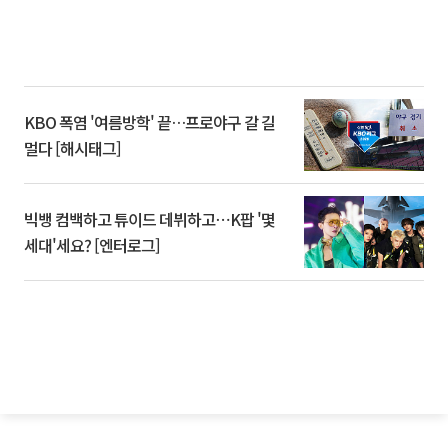
KBO 폭염 '여름방학' 끝…프로야구 갈 길
멀다 [해시태그]
빅뱅 컴백하고 튜이드 데뷔하고⋯K팝 '몇
세대'세요? [엔터로그]