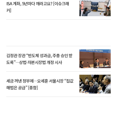
ISA 계좌, 5년마다 깨라고요? [이슈크래
커]
김정관 장관 “반도체 성과급, 주총 승인 받
도록”…상법·자본시장법 개정 시사
세금 꺼낸 정부에…오세훈 서울시장 “집값
해법은 공급” [종합]