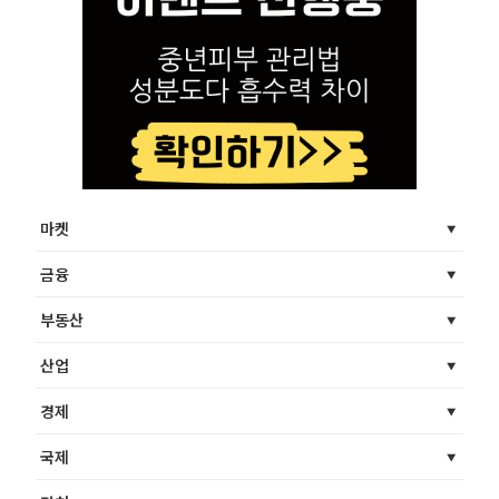
마켓
금융
부동산
산업
경제
국제