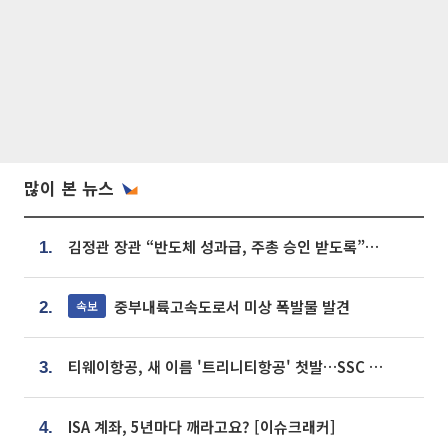
많이 본 뉴스
김정관 장관 “반도체 성과급, 주총 승인 받도록”…상법·자본시장법 개정 시사
1.
중부내륙고속도로서 미상 폭발물 발견
속보
2.
티웨이항공, 새 이름 '트리니티항공' 첫발…SSC 전략 본격화
3.
ISA 계좌, 5년마다 깨라고요? [이슈크래커]
4.