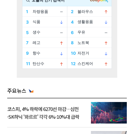
주요뉴스
코스피, 4% 하락에 6270선 마감…삼전
·SK하닉 '와르르' 각각 6%·10%대 급락