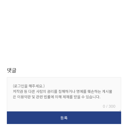
댓글
0 / 300