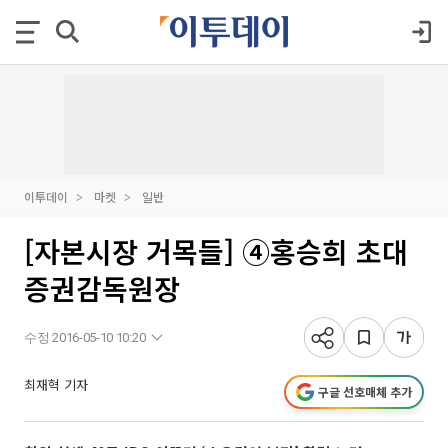
이투데이
마켓
일반
[자본시장 거목들] ④홍승희 초대
증권감독원장
수정 2016-05-10 10:20
최재혁 기자
구글 선호매체 추가