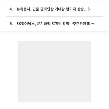
뉴욕증시, 연준 금리인상 기대감 꺾이자 상승...S&P500 사상 최고치 [종합]
4.
SK하이닉스, 분기배당 375원 확정…주주환원책 9월로 앞당겨 발표
5.