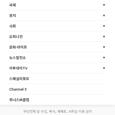
국제
정치
사회
오피니언
문화·라이프
뉴스발전소
이투데이TV
스페셜리포트
Channel 5
위너스IR클럽
무단전재 및 수집, 복사, 재배포, AI학습 이용 금지