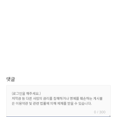
댓글
0 / 300