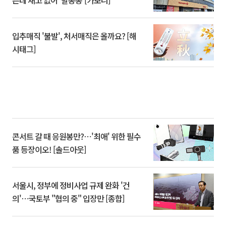
쁜데 재고 없어 ‘발동동’[가보니]
입추매직 '불발', 처서매직은 올까요? [해
시태그]
콘서트 갈 때 응원봉만?⋯'최애' 위한 필수
품 등장이오! [솔드아웃]
서울시, 정부에 정비사업 규제 완화 '건
의'⋯국토부 "협의 중" 입장만 [종합]