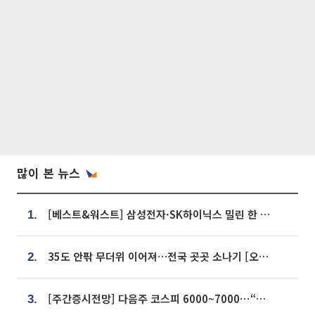
많이 본 뉴스
[베스트&워스트] 삼성전자·SK하이닉스 밀린 한 주…상상인증권은 85% 급등
1.
35도 안팎 무더위 이어져…전국 곳곳 소나기 [오늘 날씨]
2.
[주간증시전망] 다음주 코스피 6000~7000⋯“外人 수급은 정책이 변수”
3.