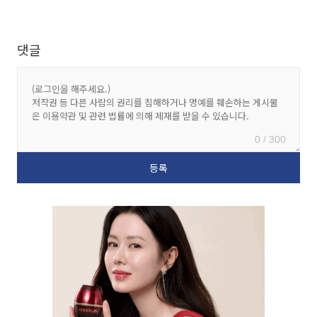
댓글
0 / 300