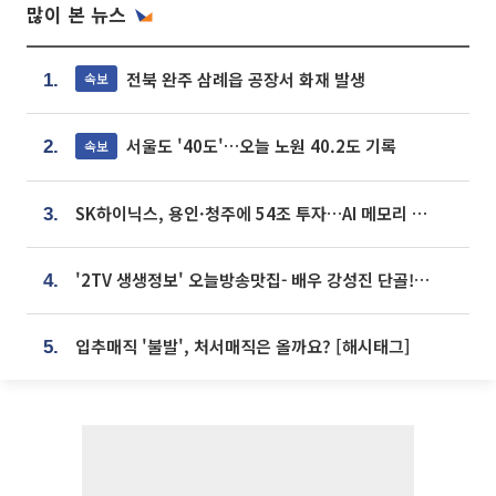
많이 본 뉴스
전북 완주 삼례읍 공장서 화재 발생
속보
1.
서울도 '40도'…오늘 노원 40.2도 기록
속보
2.
SK하이닉스, 용인·청주에 54조 투자…AI 메모리 생산기지 키운다
3.
'2TV 생생정보' 오늘방송맛집- 배우 강성진 단골! 쌀국수ㆍ푸팟퐁 커리 맛집 '블○○○'
4.
입추매직 '불발', 처서매직은 올까요? [해시태그]
5.