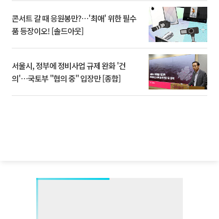
콘서트 갈 때 응원봉만?⋯'최애' 위한 필수
품 등장이오! [솔드아웃]
서울시, 정부에 정비사업 규제 완화 '건
의'⋯국토부 "협의 중" 입장만 [종합]