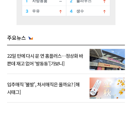
주요뉴스
22일 만에 다시 문 연 홈플러스…정상화 바
쁜데 재고 없어 ‘발동동’[가보니]
입추매직 '불발', 처서매직은 올까요? [해
시태그]