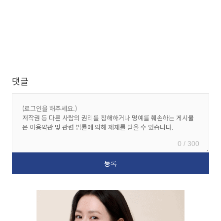
댓글
0 / 300