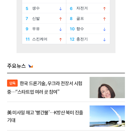
주요뉴스
한국 드론기술, 우크라 전장서 시험
단독
중…“스타트업 여러 곳 참여”
美 미사일 재고 ‘빨간불’…K방산 북미 진출
기대