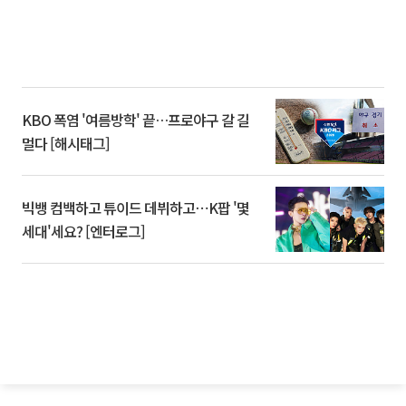
KBO 폭염 '여름방학' 끝…프로야구 갈 길
멀다 [해시태그]
빅뱅 컴백하고 튜이드 데뷔하고⋯K팝 '몇
세대'세요? [엔터로그]