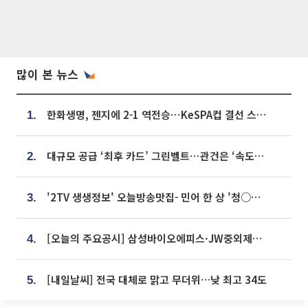
많이 본 뉴스
한화생명, 젠지에 2-1 역전승⋯KeSPA컵 결선 스테이지 2 직행
1.
대규모 공급 ‘최후 카드’ 그린벨트⋯관건은 ‘속도’ [주택공급 승부수의 조건]
2.
'2TV 생생정보' 오늘방송맛집- 민어 한 상 '청○○○' vs 전복 한 상 '명○'
3.
[오늘의 주요공시] 삼성바이오에피스·JW중외제약·한미반도체·SK바이오사이언스 등
4.
[내일날씨] 전국 대체로 맑고 무더위…낮 최고 34도
5.