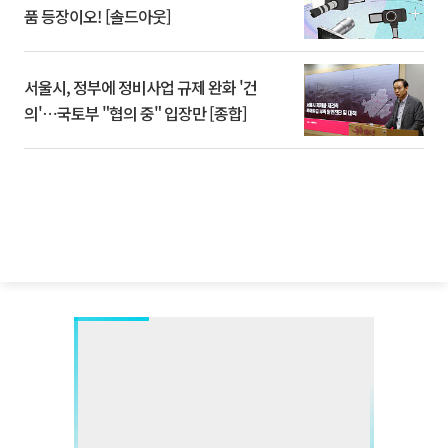
품 등장이오! [솔드아웃]
서울시, 정부에 정비사업 규제 완화 '건
의'⋯국토부 "협의 중" 입장만 [종합]