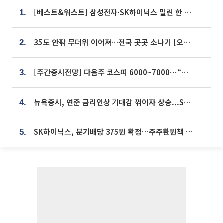
[베스트&워스트] 삼성전자·SK하이닉스 밀린 한 주…상상인증권은 85% 급등
1.
35도 안팎 무더위 이어져…전국 곳곳 소나기 [오늘 날씨]
2.
[주간증시전망] 다음주 코스피 6000~7000⋯“外人 수급은 정책이 변수”
3.
뉴욕증시, 연준 금리인상 기대감 꺾이자 상승...S&P500 사상 최고치 [종합]
4.
SK하이닉스, 분기배당 375원 확정…주주환원책 9월로 앞당겨 발표
5.