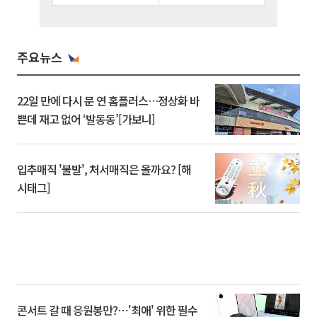
주요뉴스
22일 만에 다시 문 연 홈플러스…정상화 바
쁜데 재고 없어 ‘발동동’[가보니]
입추매직 '불발', 처서매직은 올까요? [해
시태그]
콘서트 갈 때 응원봉만?⋯'최애' 위한 필수