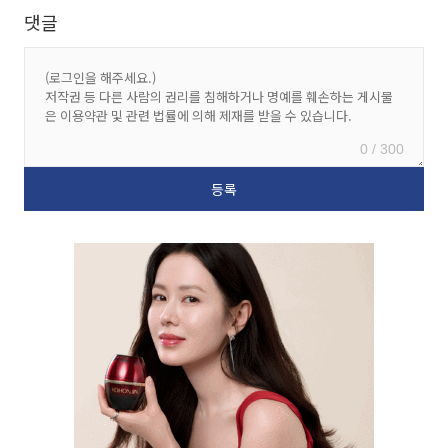
댓글
0 / 300