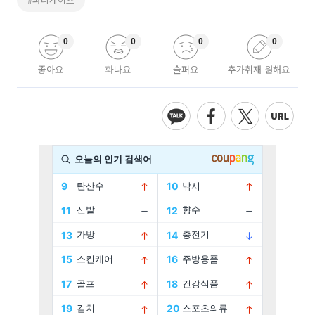
0
0
0
0
좋아요
화나요
슬퍼요
추가취재 원해요