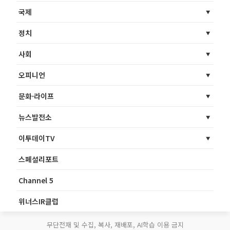
국제
정치
사회
오피니언
문화·라이프
뉴스발전소
이투데이TV
스페셜리포트
Channel 5
위너스IR클럽
무단전재 및 수집, 복사, 재배포, AI학습 이용 금지