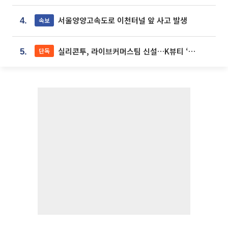
서울양양고속도로 이천터널 앞 사고 발생
속보
4.
실리콘투, 라이브커머스팀 신설…K뷰티 ‘글로벌 판매망’ 확대[K뷰티 라방戰]
단독
5.