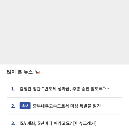
많이 본 뉴스
김정관 장관 “반도체 성과급, 주총 승인 받도록”…상법·자본시장법 개정 시사
1.
중부내륙고속도로서 미상 폭발물 발견
속보
2.
ISA 계좌, 5년마다 깨라고요? [이슈크래커]
3.