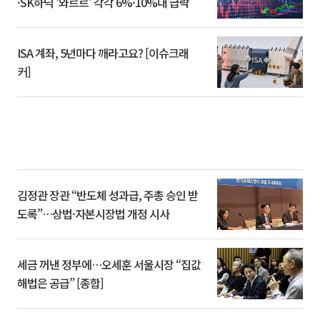
·SK하닉 '와르르' 각각 6%·10%대 급락
ISA 계좌, 5년마다 깨라고요? [이슈크래
커]
김정관 장관 “반도체 성과급, 주총 승인 받
도록”…상법·자본시장법 개정 시사
세금 꺼낸 정부에…오세훈 서울시장 “집값
해법은 공급” [종합]