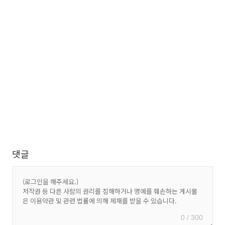
댓글
0 / 300