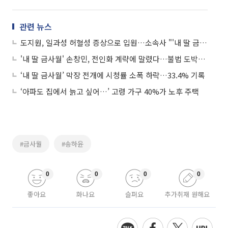
관련 뉴스
도지원, 일과성 허혈성 증상으로 입원…소속사 "'내 딸 금사월' 방송에는 지장 없을 것"(공식입장)
'내 딸 금사월' 손창민, 전인화 계략에 말렸다…불법 도박으로 체포
‘내 딸 금사월’ 막장 전개에 시청률 소폭 하락…33.4% 기록
‘아파도 집에서 늙고 싶어…’ 고령 가구 40%가 노후 주택
#금사월
#송하윤
0
0
0
0
좋아요
화나요
슬퍼요
추가취재 원해요