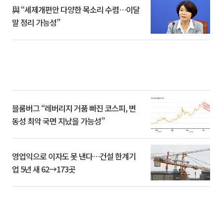
與 “세제개편안 다양한 목소리 수렴…이달
말 정리 가능성”
블룸버그 “레버리지 거품 빠진 코스피, 변
동성 최악 국면 지났을 가능성”
영업익으로 이자도 못 낸다…건설 한계기
업 5년 새 62→173곳