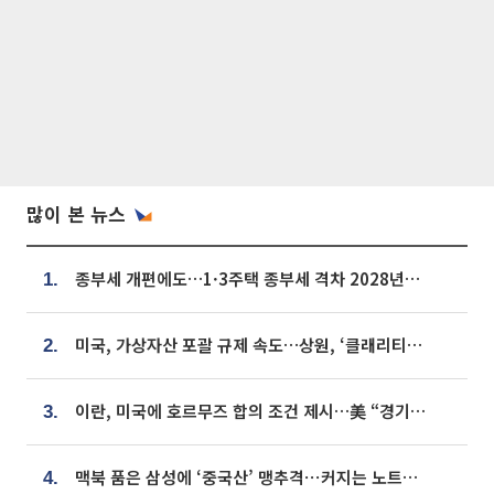
많이 본 뉴스
종부세 개편에도…1·3주택 종부세 격차 2028년부터 확대
1.
미국, 가상자산 포괄 규제 속도…상원, ‘클래리티법’ 9월 절차투표 추진
2.
이란, 미국에 호르무즈 합의 조건 제시…美 “경기 아직 안 끝나” [종합]
3.
맥북 품은 삼성에 ‘중국산’ 맹추격⋯커지는 노트북 OLED 시장
4.