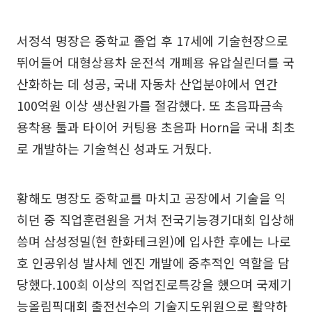
서정석 명장은 중학교 졸업 후 17세에 기술현장으로
뛰어들어 대형상용차 운전석 개폐용 유압실린더를 국
산화하는 데 성공, 국내 자동차 산업분야에서 연간
100억원 이상 생산원가를 절감했다. 또 초음파금속
용착용 툴과 타이어 커팅용 초음파 Horn을 국내 최초
로 개발하는 기술혁신 성과도 거뒀다.
황해도 명장도 중학교를 마치고 공장에서 기술을 익
히던 중 직업훈련원을 거쳐 전국기능경기대회 입상해
씅며 삼성정밀(현 한화테크윈)에 입사한 후에는 나로
호 인공위성 발사체 엔진 개발에 중추적인 역할을 담
당했다.100회 이상의 직업진로특강을 했으며 국제기
능올림픽대회 출전선수의 기술지도위원으로 활약하