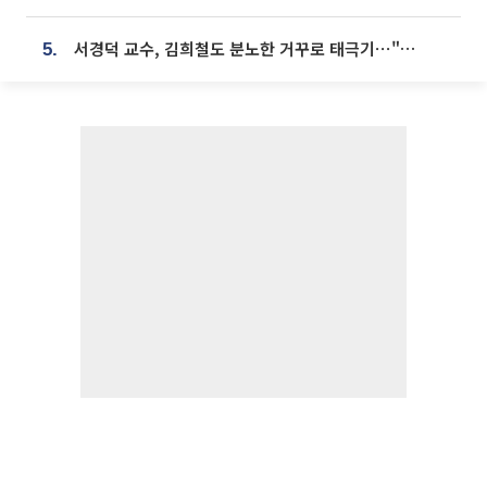
서경덕 교수, 김희철도 분노한 거꾸로 태극기⋯"엉터리는 아냐, 아쉬울 뿐"
5.