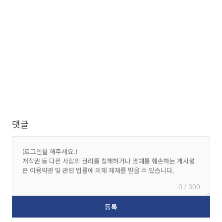
댓글
0 / 300