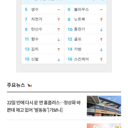
주요뉴스
22일 만에 다시 문 연 홈플러스…정상화 바
쁜데 재고 없어 ‘발동동’[가보니]