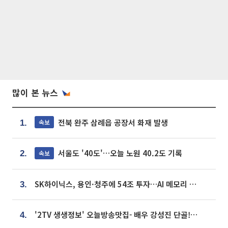
많이 본 뉴스
전북 완주 삼례읍 공장서 화재 발생
속보
1.
서울도 '40도'…오늘 노원 40.2도 기록
속보
2.
SK하이닉스, 용인·청주에 54조 투자…AI 메모리 생산기지 키운다
3.
'2TV 생생정보' 오늘방송맛집- 배우 강성진 단골! 쌀국수ㆍ푸팟퐁 커리 맛집 '블○○○'
4.