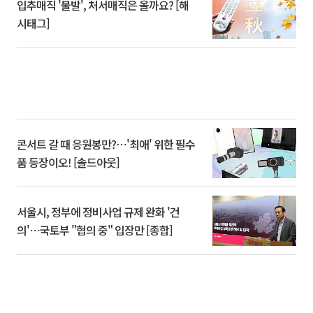
입추매직 '불발', 처서매직은 올까요? [해
시태그]
콘서트 갈 때 응원봉만?⋯'최애' 위한 필수
품 등장이오! [솔드아웃]
서울시, 정부에 정비사업 규제 완화 '건
의'⋯국토부 "협의 중" 입장만 [종합]