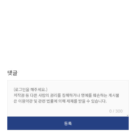
댓글
0 / 300