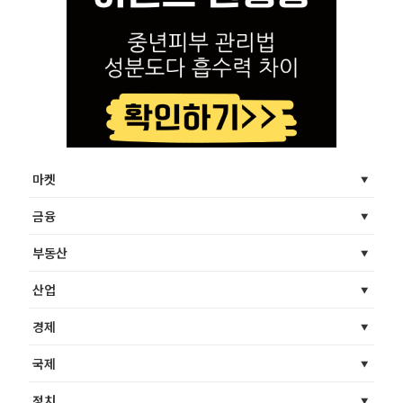
마켓
금융
부동산
산업
경제
국제
정치