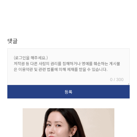
댓글
0 / 300