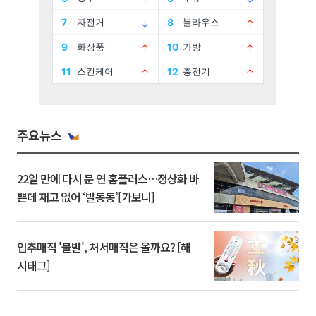
주요뉴스
22일 만에 다시 문 연 홈플러스…정상화 바
쁜데 재고 없어 ‘발동동’[가보니]
입추매직 '불발', 처서매직은 올까요? [해
시태그]