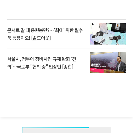
콘서트 갈 때 응원봉만?⋯'최애' 위한 필수
품 등장이오! [솔드아웃]
서울시, 정부에 정비사업 규제 완화 '건
의'⋯국토부 "협의 중" 입장만 [종합]