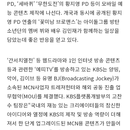
PD, ‘세바퀴’ ‘무한도전’의 황지영 PD 등이 모바일 예
능 콘텐츠 제작에 나선다. 개국과 동시에 공개된 황지
영 PD 연출의 ‘꽃미남 브로맨스’는 아이돌그룹 방탄
소년단의 멤버 뷔와 배우 김민재가 함께하는 일상을
담았는데 좋은 반응을 얻고 있다.
‘간서치열전’ 등 웹드라마와 1인 인터넷 방송 콘텐츠
등과 관련한 ‘예띠TV’를 방송하고 있는 KBS는 양띵,
악어, 김이브 등 유명 BJ(Broadcasting Jockey)가
소속된 MCN사업자 트레져헌터와 해외 공동 진출 업
무협약(MOU)를 체결했다. KBS플랫폼개발부의 고찬
수 팀장은“국내의 재능 있는 크리에이터들의 참신한
아이디어와 열정에 KBS의 제작 및 방송 역량이 더해
져서 한 단계 업그레이드된 MCN용 콘텐츠가 만들어