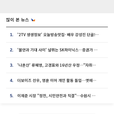
많이 본 뉴스
'2TV 생생정보' 오늘방송맛집- 배우 강성진 단골! 쌀국수ㆍ푸팟퐁 커리 맛집 '블○○○'
1.
'불안과 기대 사이' 널뛰는 SK하이닉스…증권가 "HBM4·LTA 기반 펀터멘털 견고"
2.
'나혼산' 류혜영, 고경표와 16년산 우정…"자취방서 부모님과 마주쳐"
3.
더보이즈 선우, 영훈 이어 개인 활동 돌입⋯앳에어리어와 전속계약
4.
이재준 시장 "정전, 시민안전과 직결"…수원시 비상대응체계 가동
5.