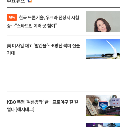
주요뉴스
한국 드론기술, 우크라 전장서 시험
단독
중…“스타트업 여러 곳 참여”
美 미사일 재고 ‘빨간불’…K방산 북미 진출
기대
KBO 폭염 '여름방학' 끝…프로야구 갈 길
멀다 [해시태그]