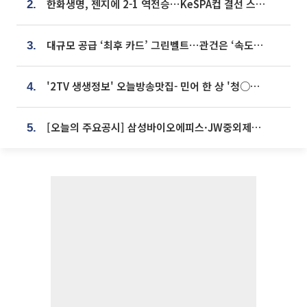
한화생명, 젠지에 2-1 역전승⋯KeSPA컵 결선 스테이지 2 직행
2.
대규모 공급 ‘최후 카드’ 그린벨트⋯관건은 ‘속도’ [주택공급 승부수의 조건]
3.
'2TV 생생정보' 오늘방송맛집- 민어 한 상 '청○○○' vs 전복 한 상 '명○'
4.
[오늘의 주요공시] 삼성바이오에피스·JW중외제약·한미반도체·SK바이오사이언스 등
5.