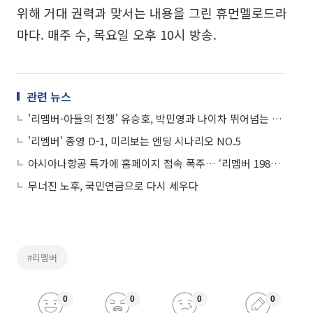
위해 거대 권력과 맞서는 내용을 그린 휴먼멜로드라
마다. 매주 수, 목요일 오후 10시 방송.
관련 뉴스
'리멤버-아들의 전쟁' 유승호, 박민영과 나이차 뛰어넘는 입술 터치 '심쿵'
'리멤버' 종영 D-1, 미리보는 엔딩 시나리오 NO.5
아시아나항공 특가에 홈페이지 접속 폭주… ‘리멤버 1988’ 국내선 왕복 28000원
무너진 노후, 국민연금으로 다시 세우다
#리멤버
0
0
0
0