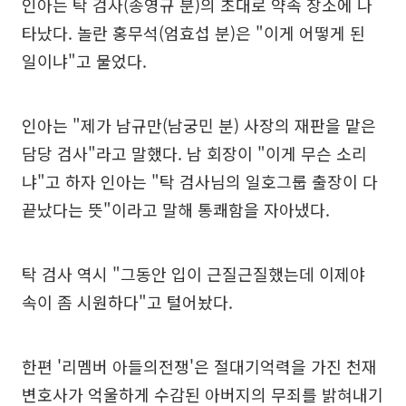
인아는 탁 검사(송영규 분)의 초대로 약속 장소에 나
타났다. 놀란 홍무석(엄효섭 분)은 "이게 어떻게 된
일이냐"고 물었다.
인아는 "제가 남규만(남궁민 분) 사장의 재판을 맡은
담당 검사"라고 말했다. 남 회장이 "이게 무슨 소리
냐"고 하자 인아는 "탁 검사님의 일호그룹 출장이 다
끝났다는 뜻"이라고 말해 통쾌함을 자아냈다.
탁 검사 역시 "그동안 입이 근질근질했는데 이제야
속이 좀 시원하다"고 털어놨다.
한편 '리멤버 아들의전쟁'은 절대기억력을 가진 천재
변호사가 억울하게 수감된 아버지의 무죄를 밝혀내기