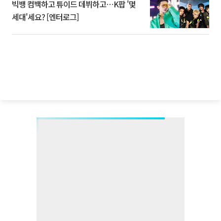
빅뱅 컴백하고 튜이드 데뷔하고⋯K팝 '몇
세대'세요? [엔터로그]