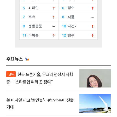
주요뉴스
한국 드론기술, 우크라 전장서 시험
단독
중…“스타트업 여러 곳 참여”
美 미사일 재고 ‘빨간불’…K방산 북미 진출
기대