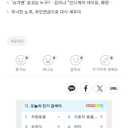
'슈가맨' 로코는 누구?…김이나 "인디계의 아이유, 화장품 모델" 극찬
무너진 노후, 국민연금으로 다시 세우다
#김이나
0
0
0
0
좋아요
화나요
슬퍼요
추가취재 원해요