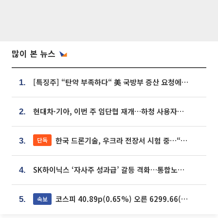
많이 본 뉴스
[특징주] “탄약 부족하다“ 美 국방부 증산 요청에⋯국내 방산주 급등세
1.
현대차·기아, 이번 주 임단협 재개…하청 사용자성 재심도 ‘변수’
2.
한국 드론기술, 우크라 전장서 시험 중…“스타트업 여러 곳 참여”
단독
3.
SK하이닉스 ‘자사주 성과급’ 갈등 격화…통합노조 출범 움직임
4.
코스피 40.89p(0.65%) 오른 6299.66(마감)
속보
5.