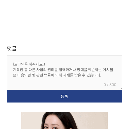
댓글
0 / 300