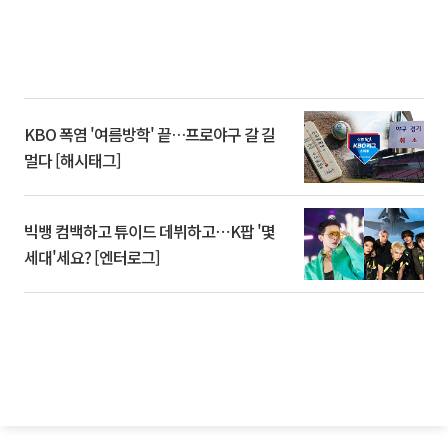
KBO 폭염 '여름방학' 끝…프로야구 갈 길
멀다 [해시태그]
빅뱅 컴백하고 튜이드 데뷔하고⋯K팝 '몇
세대'세요? [엔터로그]