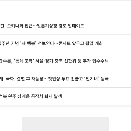
돌핀' 오키나와 접근…일본기상청 경로 업데이트
20주년 기념 '새 뱅봉' 선보인다⋯콘서트 앞두고 팝업 개최
합수본, '통계 조작' 서울·경기·충북 선관위 등 추가 압수수색
계’ 국화, 결별 후 재등장⋯첫인상 투표 휩쓸고 ‘인기녀’ 등극
전북 완주 삼례읍 공장서 화재 발생