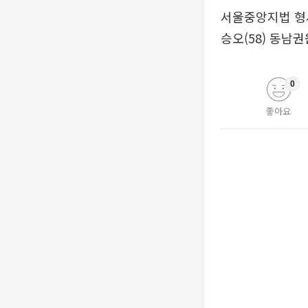
서울중앙지법 형사
승오(58) 동남
0
좋아요