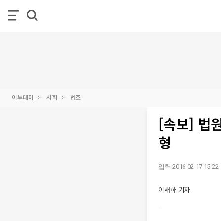
이투데이
사회
법조
[속보] 법
형
입력 2016-02-17 15:22
이새하 기자