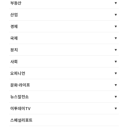
부동산
산업
경제
국제
정치
사회
오피니언
문화·라이프
뉴스발전소
이투데이TV
스페셜리포트