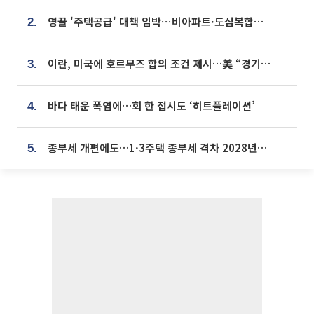
영끌 '주택공급' 대책 임박⋯비아파트·도심복합까지 총동원
2.
이란, 미국에 호르무즈 합의 조건 제시…美 “경기 아직 안 끝나” [종합]
3.
바다 태운 폭염에…회 한 접시도 ‘히트플레이션’
4.
종부세 개편에도…1·3주택 종부세 격차 2028년부터 확대
5.