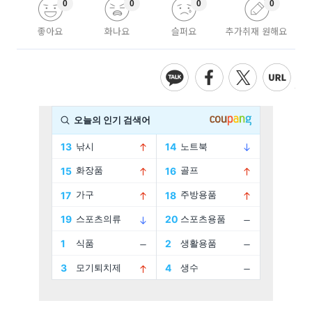
0
0
0
0
좋아요
화나요
슬퍼요
추가취재 원해요