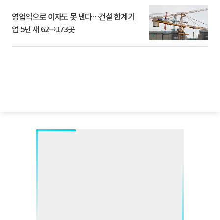
영업익으로 이자도 못 낸다…건설 한계기
업 5년 새 62→173곳