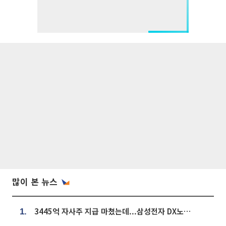
많이 본 뉴스
3445억 자사주 지급 마쳤는데...삼성전자 DX노조, 뒤늦은 '떼쓰기 집회'
1.