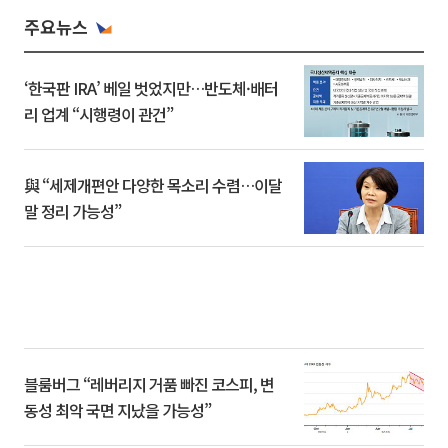
주요뉴스
‘한국판 IRA’ 베일 벗었지만…반도체·배터
리 업계 “시행령이 관건”
與 “세제개편안 다양한 목소리 수렴…이달
말 정리 가능성”
블룸버그 “레버리지 거품 빠진 코스피, 변
동성 최악 국면 지났을 가능성”