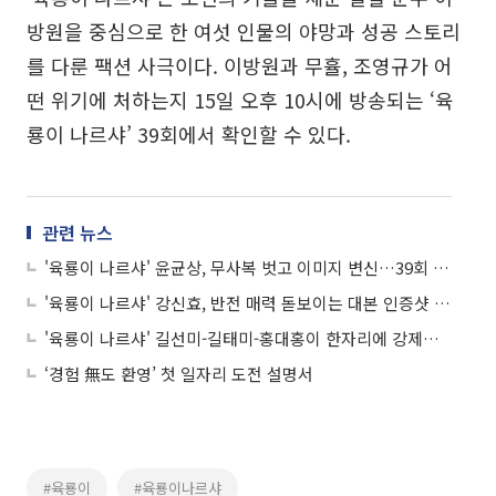
방원을 중심으로 한 여섯 인물의 야망과 성공 스토리
를 다룬 팩션 사극이다. 이방원과 무휼, 조영규가 어
떤 위기에 처하는지 15일 오후 10시에 방송되는 ‘육
룡이 나르샤’ 39회에서 확인할 수 있다.
관련 뉴스
'육룡이 나르샤' 윤균상, 무사복 벗고 이미지 변신…39회 예고
'육룡이 나르샤' 강신효, 반전 매력 돋보이는 대본 인증샷 '찰칵'…"이방간에게 이런 면이?"
'육룡이 나르샤' 길선미-길태미-홍대홍이 한자리에 강제합석…도대체 무슨일이?
‘경험 無도 환영’ 첫 일자리 도전 설명서
#육룡이
#육룡이나르샤