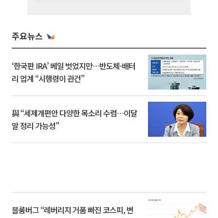
주요뉴스
‘한국판 IRA’ 베일 벗었지만…반도체·배터
리 업계 “시행령이 관건”
與 “세제개편안 다양한 목소리 수렴…이달
말 정리 가능성”
블룸버그 “레버리지 거품 빠진 코스피, 변