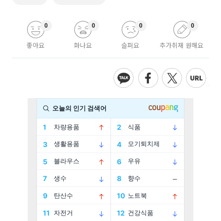
0
0
0
0
좋아요
화나요
슬퍼요
추가취재 원해요