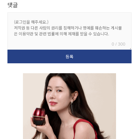
댓글
0 / 300