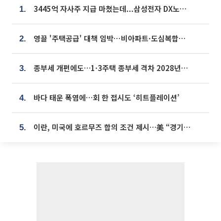
3445억 자사주 지급 마쳤는데...삼성전자 DX노조, 뒤늦은 '떼쓰기 집회'
1.
영끌 '주택공급' 대책 임박⋯비아파트·도심복합까지 총동원
2.
종부세 개편에도…1·3주택 종부세 격차 2028년부터 확대
3.
바다 태운 폭염에…회 한 접시도 ‘히트플레이션’
4.
이란, 미국에 호르무즈 합의 조건 제시…美 “경기 아직 안 끝나” [종합]
5.