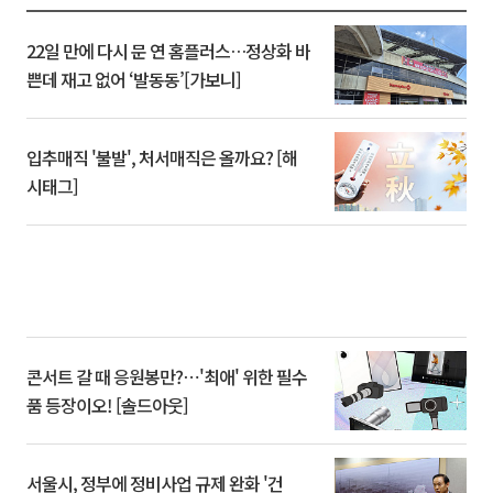
22일 만에 다시 문 연 홈플러스…정상화 바
쁜데 재고 없어 ‘발동동’[가보니]
입추매직 '불발', 처서매직은 올까요? [해
시태그]
콘서트 갈 때 응원봉만?⋯'최애' 위한 필수
품 등장이오! [솔드아웃]
서울시, 정부에 정비사업 규제 완화 '건