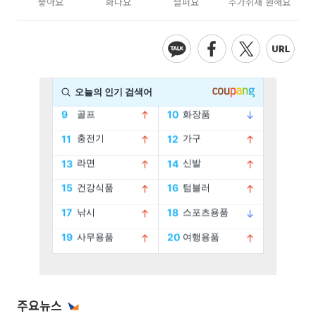
좋아요
화나요
슬퍼요
추가취재 원해요
주요뉴스