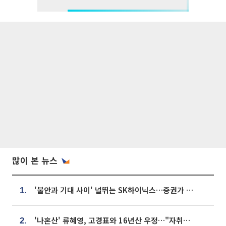
많이 본 뉴스
'불안과 기대 사이' 널뛰는 SK하이닉스…증권가 "HBM4·LTA 기반 펀터멘털 견고"
1.
'나혼산' 류혜영, 고경표와 16년산 우정…"자취방서 부모님과 마주쳐"
2.