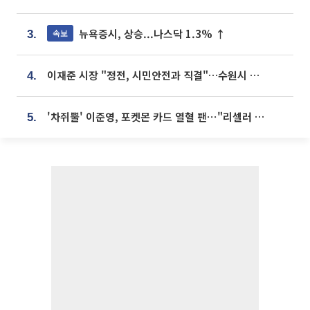
뉴욕증시, 상승...나스닥 1.3% ↑
속보
3.
이재준 시장 "정전, 시민안전과 직결"…수원시 비상대응체계 가동
4.
'차쥐뿔' 이준영, 포켓몬 카드 열혈 팬⋯"리셀러 처단할 것"
5.