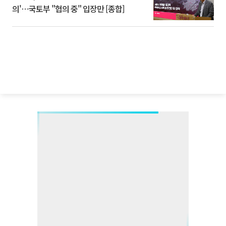
의'⋯국토부 "협의 중" 입장만 [종합]