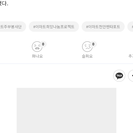
다.
마트주부봉사단
#이마트희망나눔프로젝트
#이마트천안펜타포트
0
0
화나요
슬퍼요
추