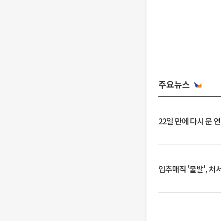
주요뉴스
22일 만에 다시 문 
입추매직 '불발', 처