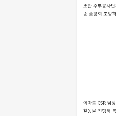
또한 주부봉사단과
종 품평회 초빙
이마트 CSR 담
활동을 진행해 