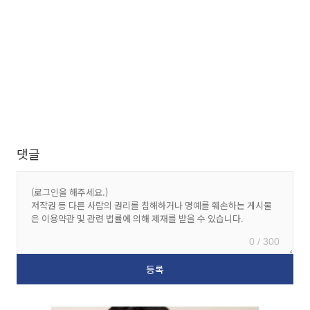
댓글
0 / 300