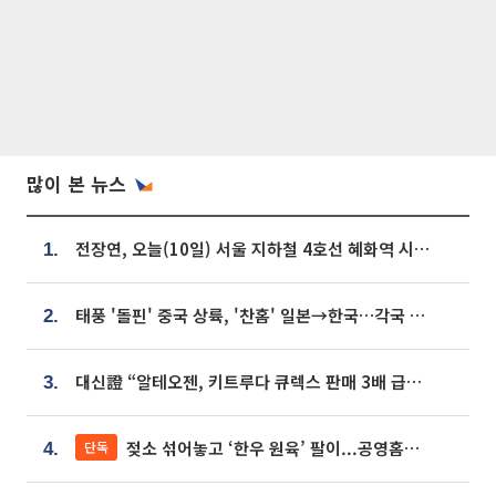
많이 본 뉴스
전장연, 오늘(10일) 서울 지하철 4호선 혜화역 시위…1호선 용산역 무정차
1.
태풍 '돌핀' 중국 상륙, '찬홈' 일본→한국…각국 기상청 예상 경로는?
2.
대신證 “알테오젠, 키트루다 큐렉스 판매 3배 급증…목표가 41만원 상향”
3.
젖소 섞어놓고 ‘한우 원육’ 팔이...공영홈쇼핑 표기·검증 구멍
단독
4.