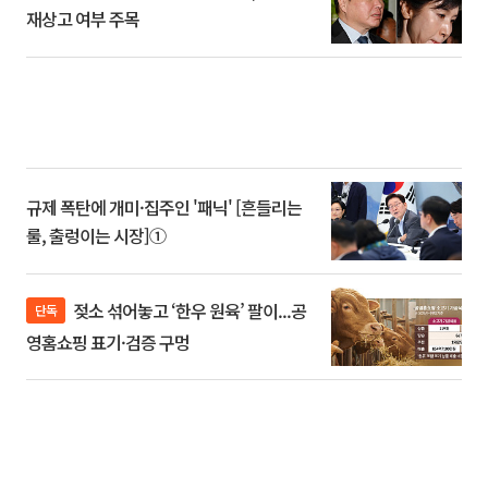
재상고 여부 주목
규제 폭탄에 개미·집주인 '패닉' [흔들리는
룰, 출렁이는 시장]①
젖소 섞어놓고 ‘한우 원육’ 팔이...공
단독
영홈쇼핑 표기·검증 구멍