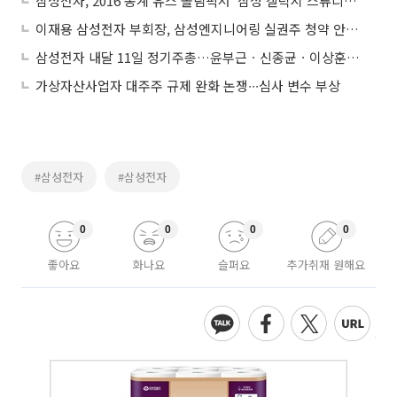
삼성전자, 2016 동계 유스 올림픽서 ‘삼성 갤럭시 스튜디오’ 오픈
이재용 삼성전자 부회장, 삼성엔지니어링 실권주 청약 안한다
삼성전자 내달 11일 정기주총…윤부근ㆍ신종균ㆍ이상훈 사내이사 재선임
가상자산사업자 대주주 규제 완화 논쟁∙∙∙심사 변수 부상
#삼성전자
#삼성전자
0
0
0
0
좋아요
화나요
슬퍼요
추가취재 원해요