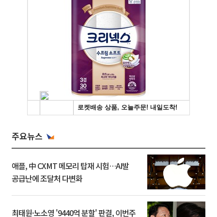
주요뉴스
애플, 中 CXMT 메모리 탑재 시험…AI발
공급난에 조달처 다변화
최태원·노소영 '9440억 분할' 판결, 이번주