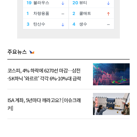
주요뉴스
코스피, 4% 하락에 6270선 마감…삼전
·SK하닉 '와르르' 각각 6%·10%대 급락
ISA 계좌, 5년마다 깨라고요? [이슈크래
커]