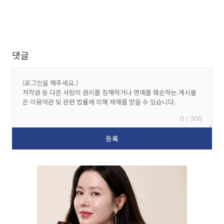
댓글
0 / 300