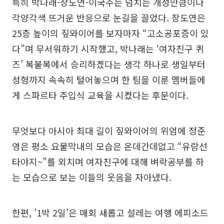
특히 박나래-장도연-이국주는 넘치는 개성만큼이나
각양각색 뜨거운 반응으로 눈길을 끌었다. 장도연은
25층 높이의 짚와이어를 보자마자 “고소공포증이 있
다”며 무서워하기 시작했고, 박나래는 ‘여자친구 퀴
즈’ 복불복에서 승리하겠다는 생각 하나로 생일부터
성형까지 속속히 털어놓으며 한 팀을 이룬 멤버들에
게 스파르타 주입식 교육을 시켰다는 후문이다.
무엇보다 아시아 최대 길이 짚와이어의 위엄에 정준
영은 평소 요물막내의 모습은 온데간데없고 “유람선
타야지~”를 외치며 여자친구에 대해 벼락공부를 하
는 모습으로 보는 이들의 웃음을 자아냈다.
한편, ’1박 2일’은 매회 새롭고 설레는 여행 에피소드