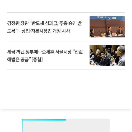
김정관 장관 “반도체 성과급, 주총 승인 받
도록”…상법·자본시장법 개정 시사
세금 꺼낸 정부에…오세훈 서울시장 “집값
해법은 공급” [종합]