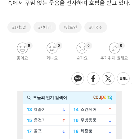
속에서 꾸밈 없는 웃음을 선사하며 호평을 받고 있다.
#1박2일
#박나래
#장도연
#이국주
0
0
0
0
좋아요
화나요
슬퍼요
추가취재 원해요