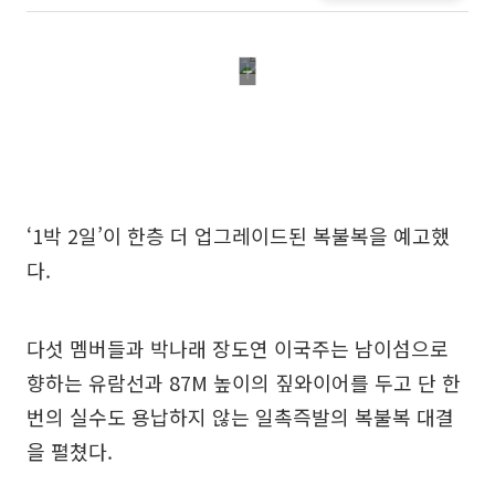
‘1박 2일’이 한층 더 업그레이드된 복불복을 예고했
다.
다섯 멤버들과 박나래 장도연 이국주는 남이섬으로
향하는 유람선과 87M 높이의 짚와이어를 두고 단 한
번의 실수도 용납하지 않는 일촉즉발의 복불복 대결
을 펼쳤다.