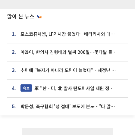
많이 본 뉴스
포스코퓨처엠, LFP 시장 뚫었다…배터리사와 대규모 장기 공급 합의
1.
아옳이, 한의사 김형배와 벌써 200일⋯꽃다발 들고 "프러포즈 아냐"
2.
추미애 "복지가 아니라 도민이 늘었다"…재정난 책임론 정면돌파
3.
軍 "한ㆍ미, 北 발사 탄도미사일 제원 정밀분석 중"
속보
4.
박문성, 축구협회 '성 접대' 보도에 분노…"다 말아먹으려고 작정했나"
5.