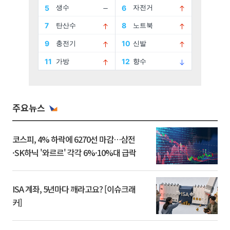
주요뉴스
코스피, 4% 하락에 6270선 마감…삼전
·SK하닉 '와르르' 각각 6%·10%대 급락
ISA 계좌, 5년마다 깨라고요? [이슈크래
커]