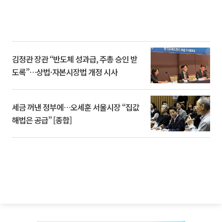
김정관 장관 “반도체 성과급, 주총 승인 받
도록”…상법·자본시장법 개정 시사
세금 꺼낸 정부에…오세훈 서울시장 “집값
해법은 공급” [종합]