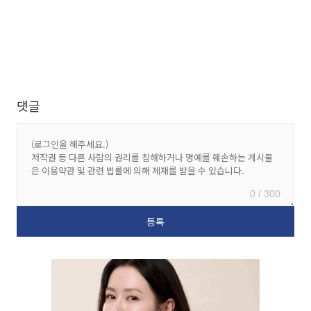
댓글
0 / 300