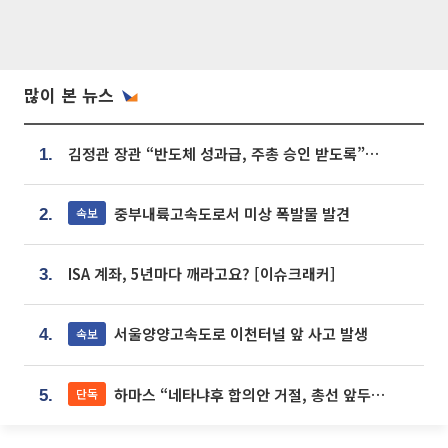
많이 본 뉴스
김정관 장관 “반도체 성과급, 주총 승인 받도록”…상법·자본시장법 개정 시사
1.
중부내륙고속도로서 미상 폭발물 발견
속보
2.
ISA 계좌, 5년마다 깨라고요? [이슈크래커]
3.
서울양양고속도로 이천터널 앞 사고 발생
속보
4.
하마스 “네타냐후 합의안 거절, 총선 앞두고 시간 끌기”
단독
5.