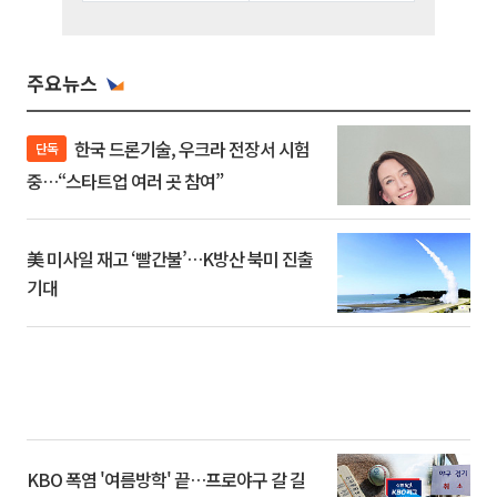
주요뉴스
한국 드론기술, 우크라 전장서 시험
단독
중…“스타트업 여러 곳 참여”
美 미사일 재고 ‘빨간불’…K방산 북미 진출
기대
KBO 폭염 '여름방학' 끝…프로야구 갈 길