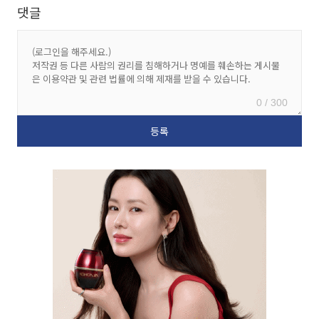
댓글
0 / 300