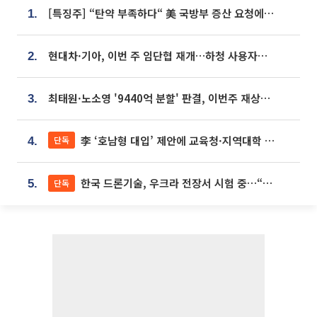
[특징주] “탄약 부족하다“ 美 국방부 증산 요청에⋯국내 방산주 급등세
1.
현대차·기아, 이번 주 임단협 재개…하청 사용자성 재심도 ‘변수’
2.
최태원·노소영 '9440억 분할' 판결, 이번주 재상고 여부 주목
3.
李 ‘호남형 대입’ 제안에 교육청·지역대학 서·논술형 입시 연계 '착수'
단독
4.
한국 드론기술, 우크라 전장서 시험 중…“스타트업 여러 곳 참여”
단독
5.