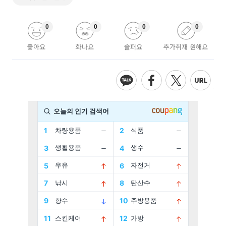
0
0
0
0
좋아요
화나요
슬퍼요
추가취재 원해요