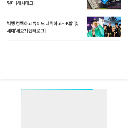
멀다 [해시태그]
빅뱅 컴백하고 튜이드 데뷔하고⋯K팝 '몇
세대'세요? [엔터로그]