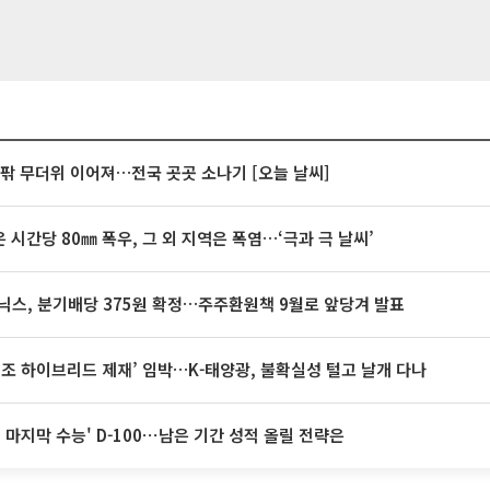
안팎 무더위 이어져…전국 곳곳 소나기 [오늘 날씨]
 시간당 80㎜ 폭우, 그 외 지역은 폭염…‘극과 극 날씨’
닉스, 분기배당 375원 확정…주주환원책 9월로 앞당겨 발표
32조 하이브리드 제재’ 임박…K-태양광, 불확실성 털고 날개 다나
전 마지막 수능' D-100⋯남은 기간 성적 올릴 전략은