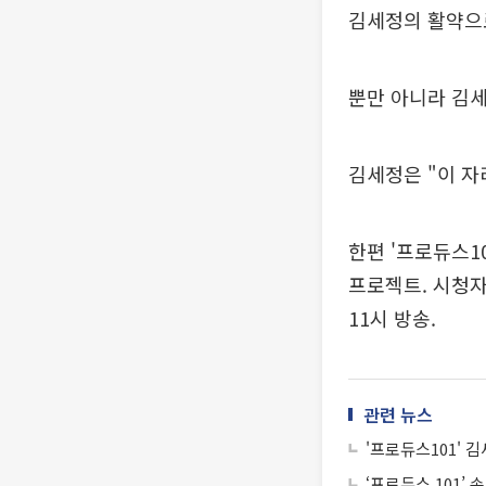
김세정의 활약으
뿐만 아니라 김세
김세정은 "이 자
한편 '프로듀스1
프로젝트. 시청자
11시 방송.
관련 뉴스
'프로듀스101' 
‘프로듀스 101