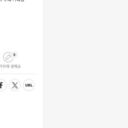
0
가취재 원해요