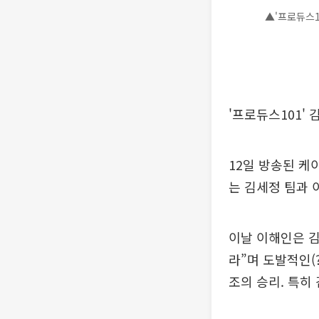
▲'프로듀스10
'프로듀스101'
12일 방송된 케
는 김세정 팀과 
이날 이해인은 김
라”며 도발적인(
조의 승리. 특히