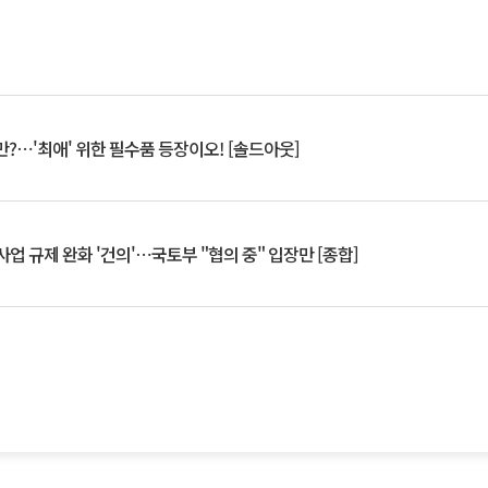
?⋯'최애' 위한 필수품 등장이오! [솔드아웃]
업 규제 완화 '건의'⋯국토부 "협의 중" 입장만 [종합]