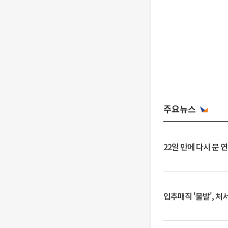
주요뉴스
22일 만에 다시 문 
입추매직 '불발', 처