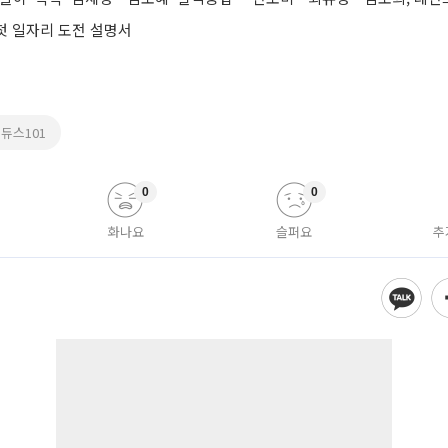
 첫 일자리 도전 설명서
듀스101
0
0
화나요
슬퍼요
추