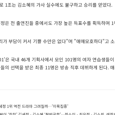
로 1조는 김소혜의 가사 실수에도 불구하고 승리를 얻었다.
정은 전 출연진들 중에서도 가장 높은 득표수를 획득하며 1
리가 부담이 커서 기쁠 수만은 없다"며 "애매모호하다"고 소
01'은 국내 46개 기획사에서 모인 101명의 여자 연습생들
들의 선택을 받은 최종 11명은 방송 직후 데뷔하게 된다. 
김세정 1위 역전 드라마 그려질까…'이목집중'
’ 손발이 ‘착착’ 김세정ㆍ김소혜 ‘찰떡궁합’…전소미ㆍ최유정ㆍ김소희, 레전