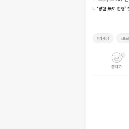
‘경험 無도 환영’
#김세정
#프로
0
좋아요