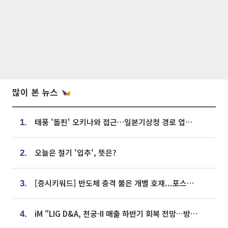
많이 본 뉴스
태풍 '돌핀' 오키나와 접근…일본기상청 경로 업데이트
1.
오늘은 절기 '입추', 뜻은?
2.
[증시키워드] 반도체 충격 뚫은 개별 호재...포스코퓨처엠·에코프로·한화솔루션 '눈길'
3.
iM "LIG D&A, 천궁-II 매출 하반기 회복 전망…방산 톱픽 유지"
4.