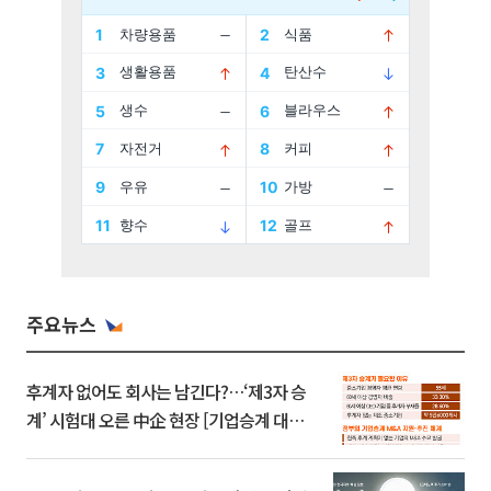
주요뉴스
후계자 없어도 회사는 남긴다?…‘제3자 승
계’ 시험대 오른 中企 현장 [기업승계 대전
환]