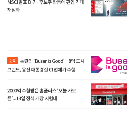
MSCI 발표 D-7…후보주 반등에 편입 기대
재점화
논란의 'Busan is Good'…8억 도시
단독
브랜드, 용산 대통령실 CI 업체가 수행
2000억 수혈받은 홈플러스 ‘오늘 가오
픈’...13일 정식 개장 시험대