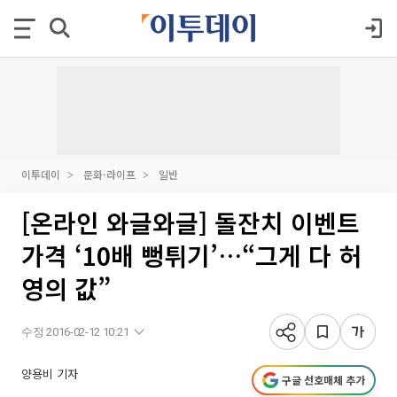
이투데이
문화·라이프
일반
[온라인 와글와글] 돌잔치 이벤트
가격 ‘10배 뻥튀기’…“그게 다 허
영의 값”
수정 2016-02-12 10:21
양용비 기자
구글 선호매체 추가