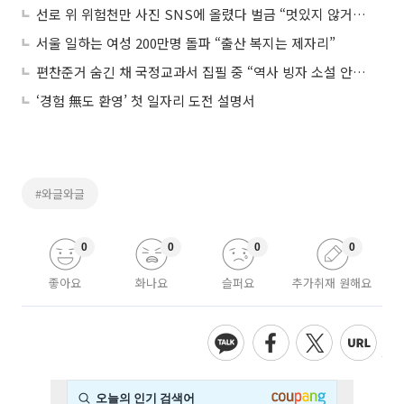
선로 위 위험천만 사진 SNS에 올렸다 벌금 “멋있지 않거든요”
서울 일하는 여성 200만명 돌파 “출산 복지는 제자리”
편찬준거 숨긴 채 국정교과서 집필 중 “역사 빙자 소설 안 나왔으면”
‘경험 無도 환영’ 첫 일자리 도전 설명서
#와글와글
0
0
0
0
좋아요
화나요
슬퍼요
추가취재 원해요