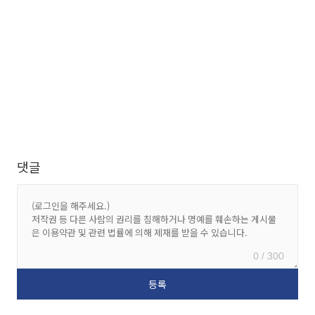
댓글
0 / 300