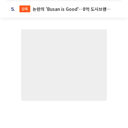
논란의 'Busan is Good'…8억 도시브랜드, 용산 대통령실 CI 업체가 수행
단독
5.