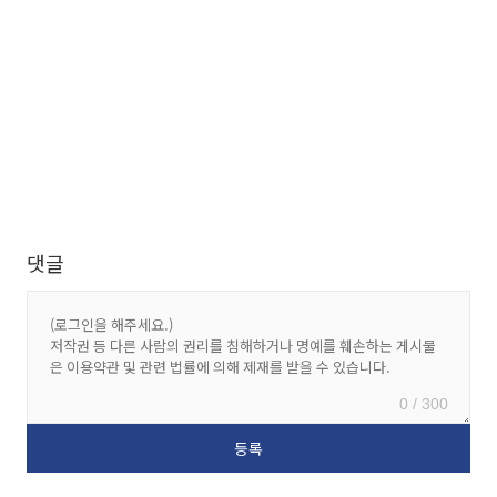
댓글
0 / 300