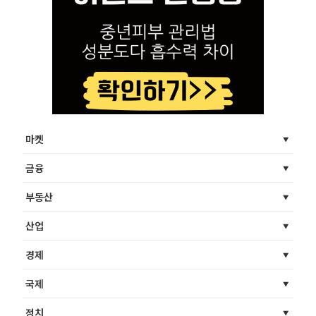
마켓
금융
부동산
산업
경제
국제
정치