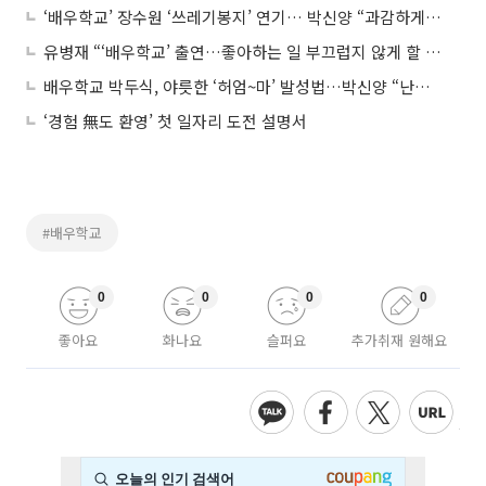
‘배우학교’ 장수원 ‘쓰레기봉지’ 연기… 박신양 “과감하게 실수하자”
유병재 “‘배우학교’ 출연…좋아하는 일 부끄럽지 않게 할 수 있는 기회”
배우학교 박두식, 야릇한 ‘허엄~마’ 발성법…박신양 “난이도 너무 높은거 아니니?"
‘경험 無도 환영’ 첫 일자리 도전 설명서
#배우학교
0
0
0
0
좋아요
화나요
슬퍼요
추가취재 원해요