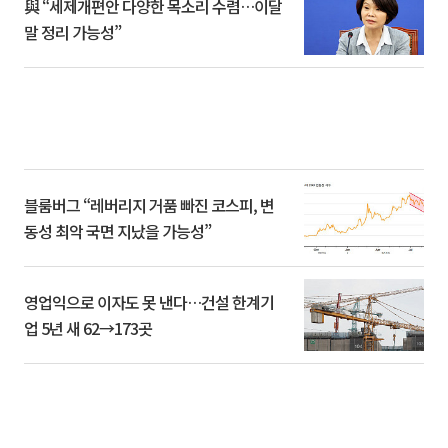
與 “세제개편안 다양한 목소리 수렴…이달
말 정리 가능성”
블룸버그 “레버리지 거품 빠진 코스피, 변
동성 최악 국면 지났을 가능성”
영업익으로 이자도 못 낸다…건설 한계기
업 5년 새 62→173곳