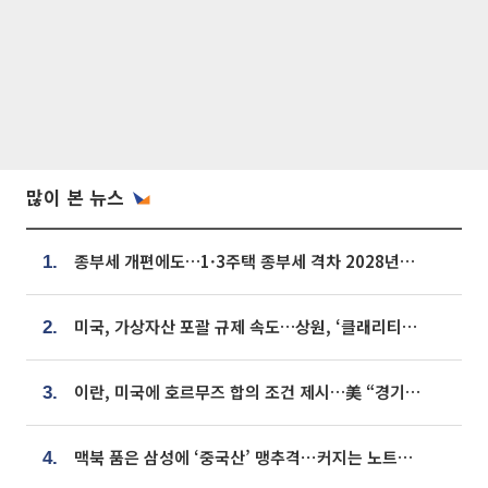
많이 본 뉴스
종부세 개편에도…1·3주택 종부세 격차 2028년부터 확대
1.
미국, 가상자산 포괄 규제 속도…상원, ‘클래리티법’ 9월 절차투표 추진
2.
이란, 미국에 호르무즈 합의 조건 제시…美 “경기 아직 안 끝나” [종합]
3.
맥북 품은 삼성에 ‘중국산’ 맹추격⋯커지는 노트북 OLED 시장
4.