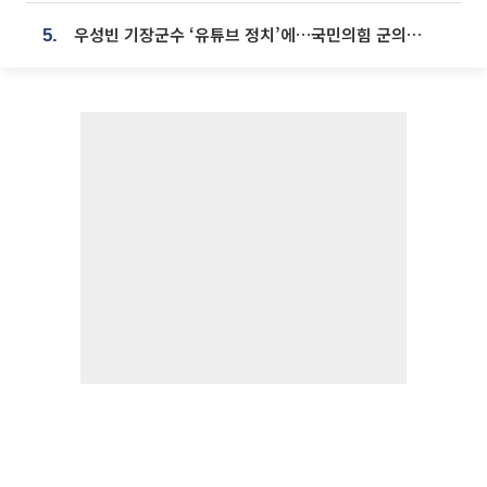
우성빈 기장군수 ‘유튜브 정치’에…국민의힘 군의원들 집단 반발
5.