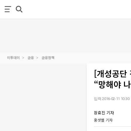
이투데이
금융
금융정책
[개성공단
“망해야 나
입력 2016-02-11 10:30
장효진 기자
홍샛별 기자