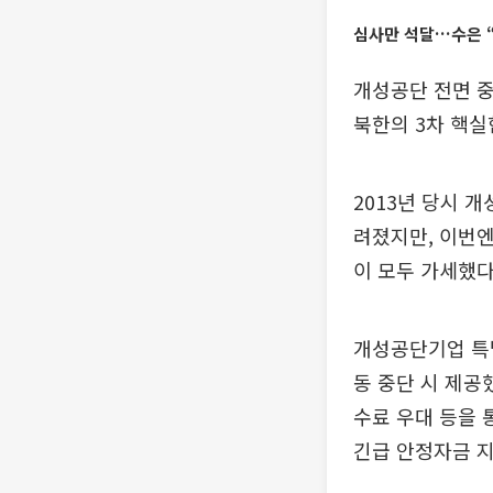
심사만 석달…수은 “
개성공단 전면 중
북한의 3차 핵실
2013년 당시
려졌지만, 이번엔
이 모두 가세했다
개성공단기업 특별
동 중단 시 제공
수료 우대 등을 
긴급 안정자금 