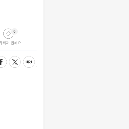
0
가취재 원해요