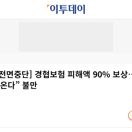
 전면중단] 경협보험 피해액 90% 보
온다” 불만