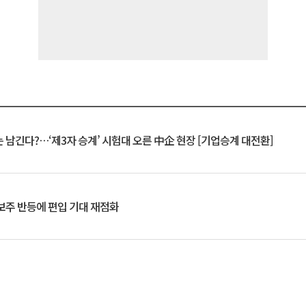
 남긴다?…‘제3자 승계’ 시험대 오른 中企 현장 [기업승계 대전환]
후보주 반등에 편입 기대 재점화