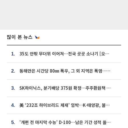
많이 본 뉴스
35도 안팎 무더위 이어져…전국 곳곳 소나기 [오늘 날씨]
1.
동해안은 시간당 80㎜ 폭우, 그 외 지역은 폭염…‘극과 극 날씨’
2.
SK하이닉스, 분기배당 375원 확정…주주환원책 9월로 앞당겨 발표
3.
美 ‘232조 하이브리드 제재’ 임박…K-태양광, 불확실성 털고 날개 다나
4.
'개편 전 마지막 수능' D-100⋯남은 기간 성적 올릴 전략은
5.