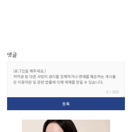
댓글
0 / 300