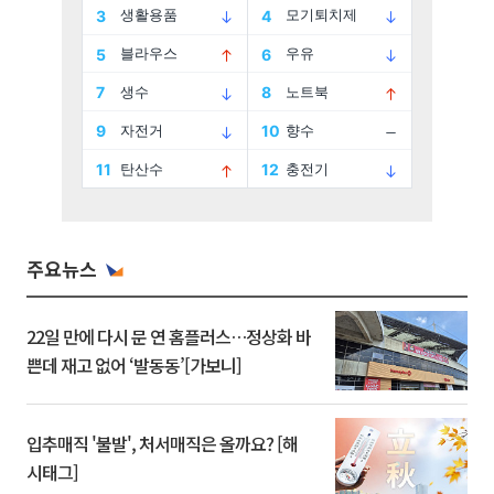
주요뉴스
22일 만에 다시 문 연 홈플러스…정상화 바
쁜데 재고 없어 ‘발동동’[가보니]
입추매직 '불발', 처서매직은 올까요? [해
시태그]