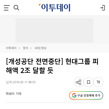
이투데이
정치
국회/정당
[개성공단 전면중단] 현대그룹 피
해액 2조 달할 듯
입력 2016-02-11 08:35
하유미 기자
구글 선호매체 추가