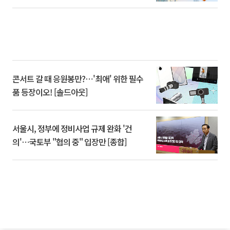
콘서트 갈 때 응원봉만?⋯'최애' 위한 필수
품 등장이오! [솔드아웃]
서울시, 정부에 정비사업 규제 완화 '건
의'⋯국토부 "협의 중" 입장만 [종합]