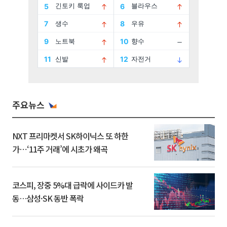
주요뉴스
NXT 프리마켓서 SK하이닉스 또 하한
가⋯‘11주 거래’에 시초가 왜곡
코스피, 장중 5%대 급락에 사이드카 발
동…삼성·SK 동반 폭락