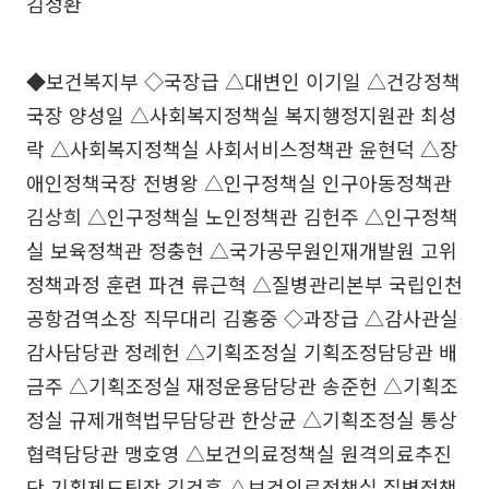
김정환
◆보건복지부 ◇국장급 △대변인 이기일 △건강정책
국장 양성일 △사회복지정책실 복지행정지원관 최성
락 △사회복지정책실 사회서비스정책관 윤현덕 △장
애인정책국장 전병왕 △인구정책실 인구아동정책관
김상희 △인구정책실 노인정책관 김헌주 △인구정책
실 보육정책관 정충현 △국가공무원인재개발원 고위
정책과정 훈련 파견 류근혁 △질병관리본부 국립인천
공항검역소장 직무대리 김홍중 ◇과장급 △감사관실
감사담당관 정례헌 △기획조정실 기획조정담당관 배
금주 △기획조정실 재정운용담당관 송준헌 △기획조
정실 규제개혁법무담당관 한상균 △기획조정실 통상
협력담당관 맹호영 △보건의료정책실 원격의료추진
단 기획제도팀장 김건훈 △보건의료정책실 질병정책