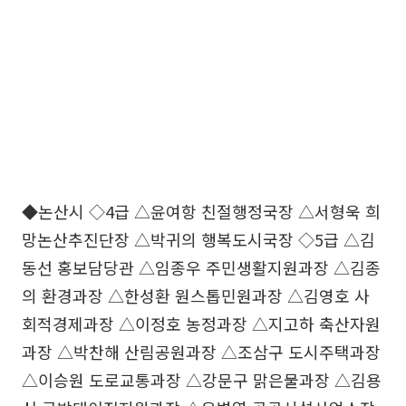
◆논산시 ◇4급 △윤여항 친절행정국장 △서형욱 희
망논산추진단장 △박귀의 행복도시국장 ◇5급 △김
동선 홍보담당관 △임종우 주민생활지원과장 △김종
의 환경과장 △한성환 원스톱민원과장 △김영호 사
회적경제과장 △이정호 농정과장 △지고하 축산자원
과장 △박찬해 산림공원과장 △조삼구 도시주택과장
△이승원 도로교통과장 △강문구 맑은물과장 △김용