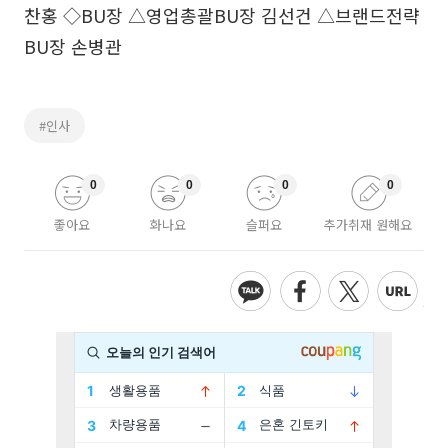
찬홍 ◇BU장 △영업총괄BU장 김선건 △브랜드전략
BU장 손병관
#인사
0
0
0
0
좋아요
화나요
슬퍼요
추가취재 원해요