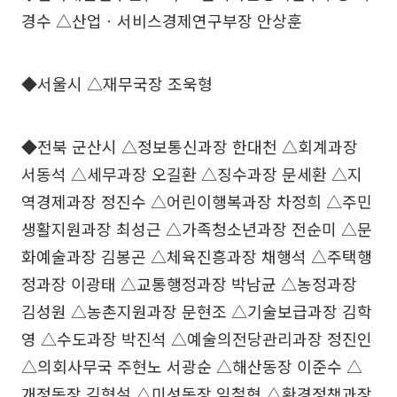
경수 △산업ㆍ서비스경제연구부장 안상훈
◆서울시 △재무국장 조욱형
◆전북 군산시 △정보통신과장 한대천 △회계과장
서동석 △세무과장 오길환 △징수과장 문세환 △지
역경제과장 정진수 △어린이행복과장 차정희 △주민
생활지원과장 최성근 △가족청소년과장 전순미 △문
화예술과장 김봉곤 △체육진흥과장 채행석 △주택행
정과장 이광태 △교통행정과장 박남균 △농정과장
김성원 △농촌지원과장 문현조 △기술보급과장 김학
영 △수도과장 박진석 △예술의전당관리과장 정진인
△의회사무국 주현노 서광순 △해산동장 이준수 △
개정동장 김형설 △미성동장 임철혁 △환경정책과장