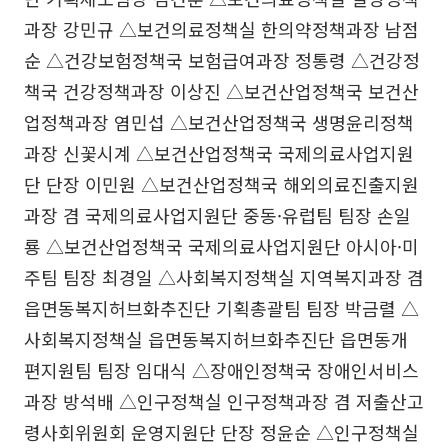
과장 강민규 △보건의료정책실 한의약정책과장 남점
순 △건강보험정책국 보험급여과장 정통령 △건강정
책국 건강정책과장 이상진 △보건산업정책국 보건산
업정책과장 염민섭 △보건산업정책국 생명윤리정책
과장 신꽃시계 △보건산업정책국 국제의료사업지원
단 단장 이민원 △보건산업정책국 해외의료진출지원
과장 겸 국제의료사업지원단 중동·유럽팀 팀장 손일
룡 △보건산업정책국 국제의료사업지원단 아시아·미
주팀 팀장 최경일 △사회복지정책실 지역복지과장 겸
읍면동복지허브화추진단 기획총괄팀 팀장 박금렬 △
사회복지정책실 읍면동복지허브화추진단 읍면동개
편지원팀 팀장 임대식 △장애인정책국 장애인서비스
과장 방석배 △인구정책실 인구정책과장 겸 저출산고
령사회위원회 운영지원단 단장 정윤순 △인구정책실