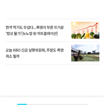
한끼 먹기도 무섭다...폭염이 부른 뜨거운
‘밥상 물가’[뉴노멀 된 히트플레이션]
오늘 KBO 긴급 실행위원회, 주말도 폭염
취소 될까