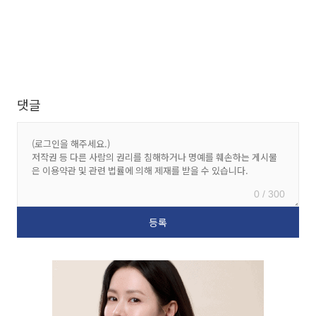
댓글
0 / 300