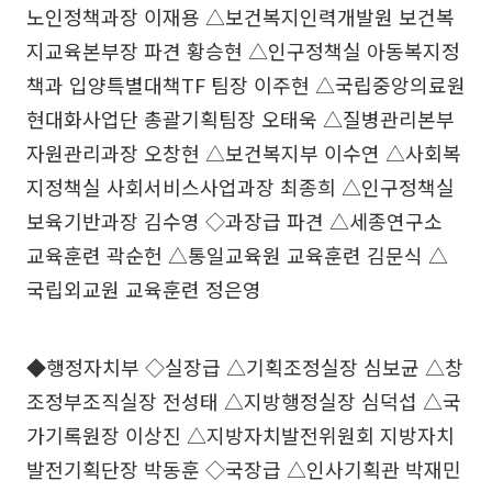
노인정책과장 이재용 △보건복지인력개발원 보건복
지교육본부장 파견 황승현 △인구정책실 아동복지정
책과 입양특별대책TF 팀장 이주현 △국립중앙의료원
현대화사업단 총괄기획팀장 오태욱 △질병관리본부
자원관리과장 오창현 △보건복지부 이수연 △사회복
지정책실 사회서비스사업과장 최종희 △인구정책실
보육기반과장 김수영 ◇과장급 파견 △세종연구소
교육훈련 곽순헌 △통일교육원 교육훈련 김문식 △
국립외교원 교육훈련 정은영
◆행정자치부 ◇실장급 △기획조정실장 심보균 △창
조정부조직실장 전성태 △지방행정실장 심덕섭 △국
가기록원장 이상진 △지방자치발전위원회 지방자치
발전기획단장 박동훈 ◇국장급 △인사기획관 박재민