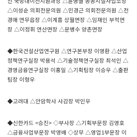
신 국방대이전지원과장 △윤병열 공공시설사업소장
△이성순 의회전문의원 △민경근 의회전문의원 △전
경애 연무읍장 △이계흠 상월면장 △임재인 부적면
장 △이정휘 연산면장 △문병수 양촌면장
◆한국건설산업연구원 △연구본부장 이영환 △산업
정책연구실장 박용석 △기술정책연구실장 최석인 △
경영금융연구실장 이홍일 △기획팀장 이승우 △출판
팀장 이형우
◆고려대 △안암학사 사감장 박인우
◆신한카드 <승진> ◇부사장 △기획부문장 김영호
△금융사업부문장 박영배 ◇상무 △영업1부문장 이