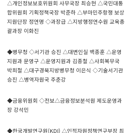
△개인정보보호위원회 사무국장 최승현 △국민대통
합위원회 기획정책국장 박준하 △부마민주항쟁 보상
지원단장 정연명 ◇과장급 △지방행정연수원 교육총
괄과장 이화진
◆병무청 ◇서기관 승진 △대변인실 백종훈 △운영
지원과 문영구 △운영지원과 김종철 △사회복무국
박희철 △대구경북지방병무청 이은식 ◇기술서기관
승진 △병역자원국 주춘강
◆금융위원회 ◇전보△금융정보분석원 제도운영과
장 강석민
◆한국개발연구원(KDI) △인적자원정책연구부장 최