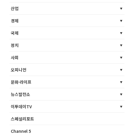
산업
경제
국제
정치
사회
오피니언
문화·라이프
뉴스발전소
이투데이TV
스페셜리포트
Channel 5