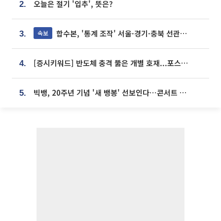
오늘은 절기 '입추', 뜻은?
2.
합수본, '통계 조작' 서울·경기·충북 선관위 등 추가 압수수색
속보
3.
[증시키워드] 반도체 충격 뚫은 개별 호재...포스코퓨처엠·에코프로·한화솔루션 '눈길'
4.
빅뱅, 20주년 기념 '새 뱅봉' 선보인다⋯콘서트 앞두고 팝업 개최
5.