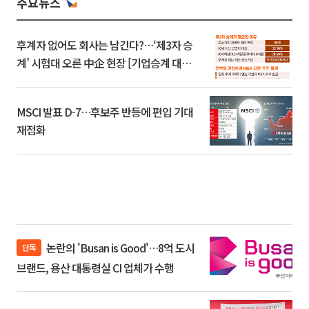
주요뉴스
후계자 없어도 회사는 남긴다?…‘제3자 승
계’ 시험대 오른 中企 현장 [기업승계 대전
환]
MSCI 발표 D-7…후보주 반등에 편입 기대
재점화
논란의 'Busan is Good'…8억 도시
단독
브랜드, 용산 대통령실 CI 업체가 수행