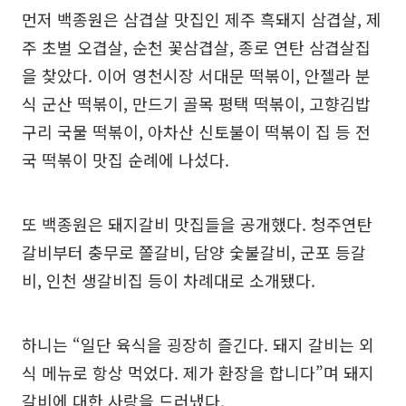
먼저 백종원은 삼겹살 맛집인 제주 흑돼지 삼겹살, 제
주 초벌 오겹살, 순천 꽃삼겹살, 종로 연탄 삼겹살집
을 찾았다. 이어 영천시장 서대문 떡볶이, 안젤라 분
식 군산 떡볶이, 만드기 골목 평택 떡볶이, 고향김밥
구리 국물 떡볶이, 아차산 신토불이 떡볶이 집 등 전
국 떡볶이 맛집 순례에 나섰다.
또 백종원은 돼지갈비 맛집들을 공개했다. 청주연탄
갈비부터 충무로 쫄갈비, 담양 숯불갈비, 군포 등갈
비, 인천 생갈비집 등이 차례대로 소개됐다.
하니는 “일단 육식을 굉장히 즐긴다. 돼지 갈비는 외
식 메뉴로 항상 먹었다. 제가 환장을 합니다”며 돼지
갈비에 대한 사랑을 드러냈다.